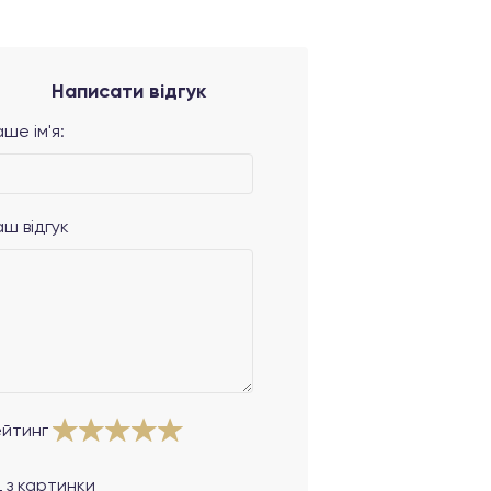
Написати відгук
ше ім'я:
аш відгук
ейтинг
 з картинки