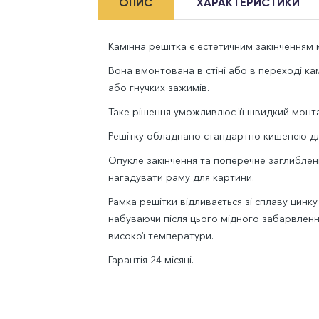
ОПИС
ХАРАКТЕРИСТИКИ
Камінна решітка є естетичним закінченням к
Вона вмонтована в стіні або в переході к
або гнучких зажимів.
Таке рішення уможливлює її швидкий монта
Решітку обладнано стандартно кишенею дл
Опукле закінчення та поперечне заглиблен
нагадувати раму для картини.
Рамка решітки відливається зі сплаву цинку
набуваючи після цього мідного забарвлення.
високої температури.
Гарантія 24 місяці.