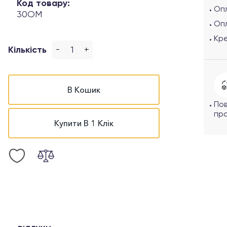
Код товару:
Опл
30OM
Оп
Кр
-
+
Кількість
В Кошик
По
про
Купити В 1 Клік