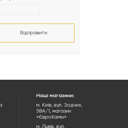
Відправити
Наші магазини:
а
м. Київ, вул. Зодчих,
58А/1, магазин
«ЄвроКамін»
м. Львів, вул.