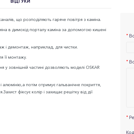
ВІДГУКИ
аналів, що розподіляють гаряче повітря з каміна.
аміна в димохід порталу каміна за допомогою кишені
Ва
ж і демонтаж, наприклад, для чистки.
я її монтажу.
В
ня у зовнішній частині дозволяють моделі OSKAR
 і алюмінію,а потім отримує гальванічне покриття,
Захист фіксує колір і захищає решітку від дії
Р
Код