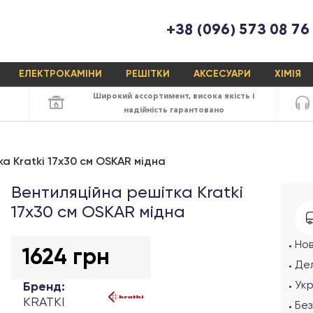
+38 (096) 573 08 76
ЕЛЕКТРОКАМІНИ
РЕШІТКИ
АКСЕСУАРИ
ХІМІЯ
х
Широкий ассортимент,
висока якість
і
надійність
гарантовано
а Kratki 17x30 см OSKAR мідна
Вентиляційна решітка Kratki
17х30 см OSKAR мідна
Но
1624 грн
Дел
Ук
Бренд:
KRATKI
Без