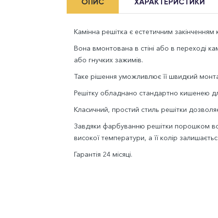
ОПИС
ХАРАКТЕРИСТИКИ
Камінна решітка є естетичним закінченням к
Вона вмонтована в стіні або в переході к
або гнучких зажимів.
Таке рішення уможливлює її швидкий монта
Решітку обладнано стандартно кишенею дл
Класичний, простий стиль решітки дозволяє 
Завдяки фарбуванню решітки порошком вон
високої температури, а її колір залишаєтьс
Гарантія 24 місяці.