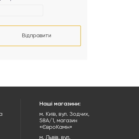
Відправити
Наші магазини:
а
м. Київ, вул. Зодчих,
58А/1, магазин
«ЄвроКамін»
м. Львів, вул.