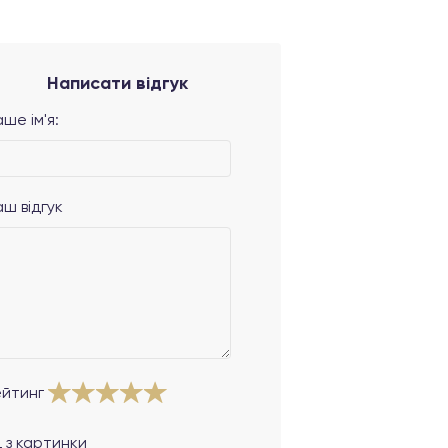
Написати відгук
ше ім'я:
аш відгук
ейтинг
 з картинки