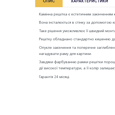
ОПИС
ХАРАКТЕРИСТИКИ
Камінна решітка є естетичним закінченням к
Вона інсталюється в стінку за допомогою ки
Таке рішення уможливлює її швидкий монта
Решітку обладнано стандартно кишенею дл
Опукле закінчення та поперечне заглиблен
нагадувати раму для картини.
Завдяки фарбуванню рамки решітки порошк
дії високої температури, а її колір залишає
Гарантія 24 місяці.