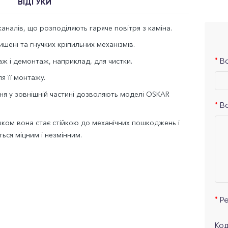
ВІДГУКИ
аналів, що розподіляють гаряче повітря з каміна.
шені та гнучких кріпильних механізмів.
ж і демонтаж, наприклад, для чистки.
Ва
я її монтажу.
ня у зовнішній частині дозволяють моделі OSKAR
В
ом вона стає стійкою до механічних пошкоджень і
ться міцним і незмінним.
Р
Код