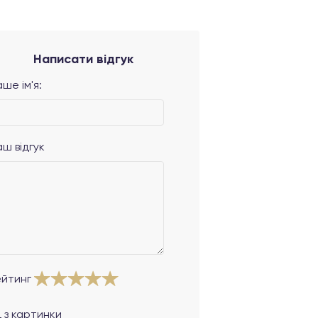
Написати відгук
ше ім'я:
аш відгук
ейтинг
 з картинки