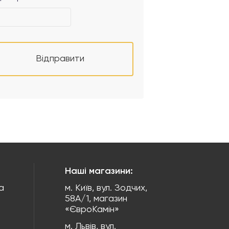
Відправити
Наші магазини:
а
м. Київ, вул. Зодчих,
58А/1, магазин
«ЄвроКамін»
м. Львів, вул.