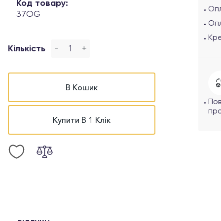
Код товару:
Опл
37OG
Оп
Кр
-
+
Кількість
В Кошик
По
про
Купити В 1 Клік