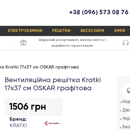
+38 (096) 573 08 76
ЕЛЕКТРОКАМІНИ
РЕШІТКИ
АКСЕСУАРИ
ХІМІЯ
х
Широкий ассортимент,
висока якість
і
надійність
гарантовано
а Kratki 17x37 см OSKAR графітова
Вентиляційна решітка Kratki
17х37 см OSKAR графітова
Но
1506 грн
Дел
Ук
Бренд:
KRATKI
Без