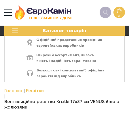
0
КАМІНИ
Каталог товарів
ПЕЧІ
БІОКАМІНИ
Офіційний представник провідних
ЕЛЕКТРОКАМІНИ
європейських виробників
РЕШІТКИ
Широкий ассортимент,
висока
АКСЕСУАРИ
якість
і
надійність
гарантовано
ХІМІЯ
Безкоштовні консультації, офіційна
МОНТАЖ
гарантія від виробника
ЕНЕРГОСИСТЕМИ
Головна
Решітки
Вентиляційна решітка Kratki 17x37 см VENUS біла з
жалюзями