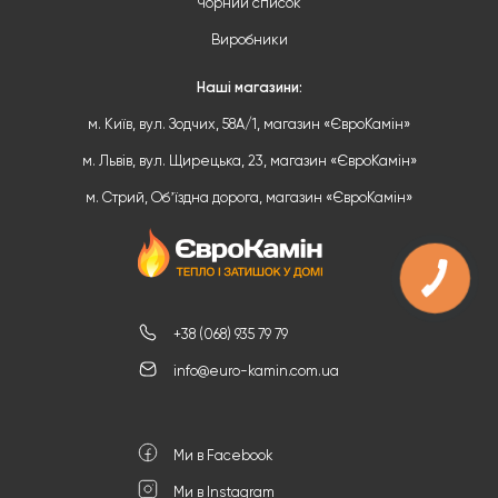
Чорний список
Виробники
Наші магазини:
м. Київ, вул. Зодчих, 58А/1, магазин «ЄвроКамін»
м. Львів, вул. Щирецька, 23, магазин «ЄвроКамін»
м. Стрий, Обʼїздна дорога, магазин «ЄвроКамін»
+38 (068) 935 79 79
info@euro-kamin.com.ua
Ми в Facebook
Ми в Instagram