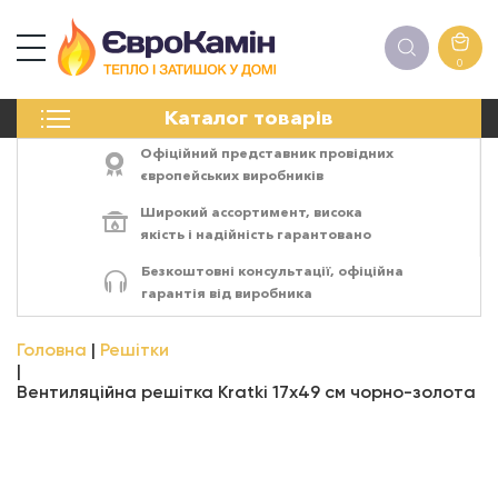
0
КАМІНИ
Каталог товарів
ПЕЧІ
БІОКАМІНИ
Офіційний представник провідних
ЕЛЕКТРОКАМІНИ
європейських виробників
РЕШІТКИ
Широкий ассортимент,
висока
АКСЕСУАРИ
якість
і
надійність
гарантовано
ХІМІЯ
Безкоштовні консультації, офіційна
МОНТАЖ
гарантія від виробника
ЕНЕРГОСИСТЕМИ
Головна
Решітки
Вентиляційна решітка Kratki 17x49 см чорно-золота