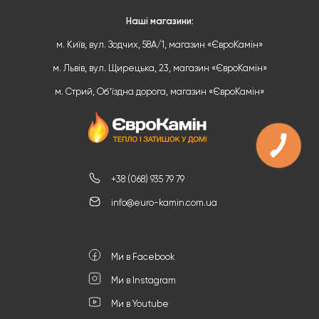
Наші магазини:
м. Київ, вул. Зодчих, 58А/1, магазин «ЄвроКамін»
м. Львів, вул. Щирецька, 23, магазин «ЄвроКамін»
м. Стрий, Обʼїздна дорога, магазин «ЄвроКамін»
+38 (068) 935 79 79
info@euro-kamin.com.ua
Ми в Facebook
Ми в Instagram
Ми в Youtube