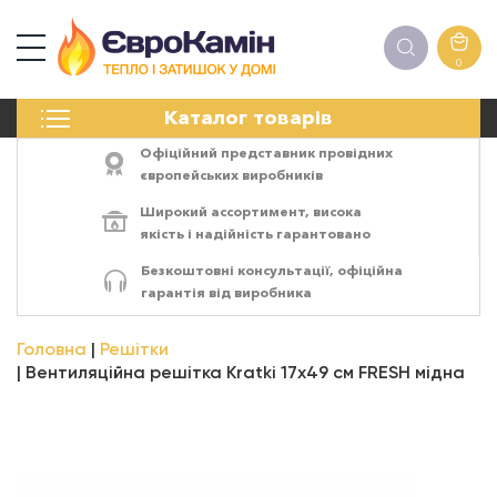
0
КАМІНИ
Каталог товарів
ПЕЧІ
БІОКАМІНИ
Офіційний представник провідних
ЕЛЕКТРОКАМІНИ
європейських виробників
РЕШІТКИ
Широкий ассортимент,
висока
АКСЕСУАРИ
якість
і
надійність
гарантовано
ХІМІЯ
Безкоштовні консультації, офіційна
МОНТАЖ
гарантія від виробника
ЕНЕРГОСИСТЕМИ
Головна
Решітки
Вентиляційна решітка Kratki 17x49 см FRESH мідна