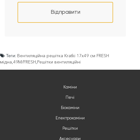
Відправити
Теги:
Вентиляційна решітка Kratki 17x49 см FRESH
мідна
,
49M/FRESH
,
Решітки вентиляційні
Каміни
Печі
Біокаміни
Електрокаміни
Решітки
Аксесуари