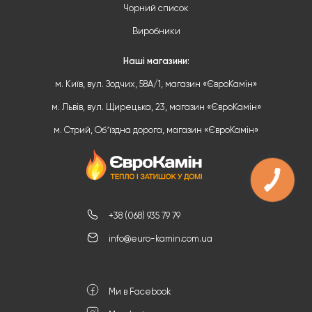
Чорний список
Виробники
Наші магазини:
м. Київ, вул. Зодчих, 58А/1, магазин «ЄвроКамін»
м. Львів, вул. Щирецька, 23, магазин «ЄвроКамін»
м. Стрий, Обʼїздна дорога, магазин «ЄвроКамін»
+38 (068) 935 79 79
info@euro-kamin.com.ua
Ми в Facebook