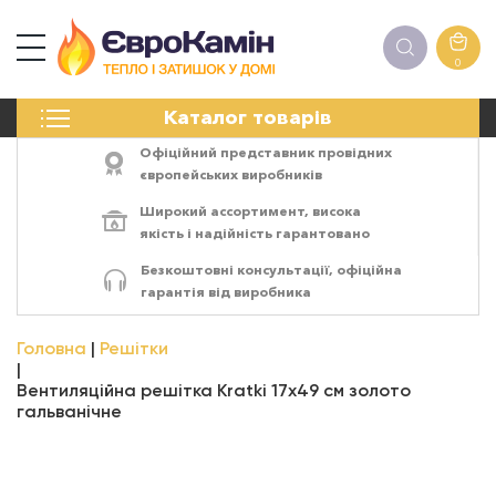
0
КАМІНИ
Каталог товарів
ПЕЧІ
БІОКАМІНИ
Офіційний представник провідних
ЕЛЕКТРОКАМІНИ
європейських виробників
РЕШІТКИ
Широкий ассортимент,
висока
АКСЕСУАРИ
якість
і
надійність
гарантовано
ХІМІЯ
Безкоштовні консультації, офіційна
МОНТАЖ
гарантія від виробника
ЕНЕРГОСИСТЕМИ
Головна
Решітки
Вентиляційна решітка Kratki 17x49 см золото
гальванічне