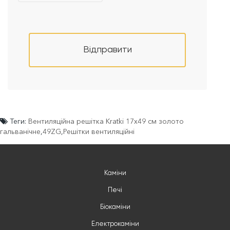
Відправити
Теги:
Вентиляційна решітка Kratki 17x49 см золото
гальванічне
,
49ZG
,
Решітки вентиляційні
Каміни
Печі
Біокаміни
Електрокаміни