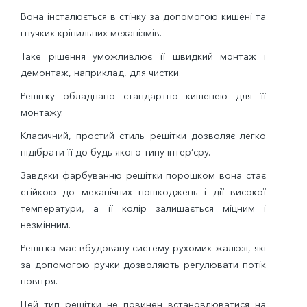
Вона інсталюється в стінку за допомогою кишені та
гнучких кріпильних механізмів.
Таке рішення уможливлює її швидкий монтаж і
демонтаж, наприклад, для чистки.
Решітку обладнано стандартно кишенею для її
монтажу.
Класичний, простий стиль решітки дозволяє легко
підібрати її до будь-якого типу інтер’єру.
Завдяки фарбуванню решітки порошком вона стає
стійкою до механічних пошкоджень і дії високої
температури, а її колір залишається міцним і
незмінним.
Решітка має вбудовану систему рухомих жалюзі, які
за допомогою ручки дозволяють регулювати потік
повітря.
Цей тип решітки не повинен встановлюватися на