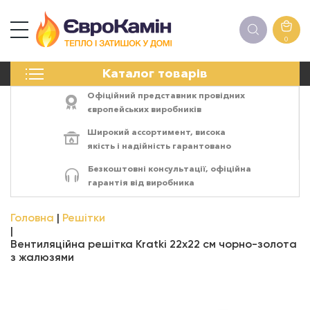
0
КАМІНИ
Каталог товарів
ПЕЧІ
БІОКАМІНИ
Офіційний представник провідних
ЕЛЕКТРОКАМІНИ
європейських виробників
РЕШІТКИ
Широкий ассортимент,
висока
АКСЕСУАРИ
якість
і
надійність
гарантовано
ХІМІЯ
Безкоштовні консультації, офіційна
МОНТАЖ
гарантія від виробника
ЕНЕРГОСИСТЕМИ
Головна
Решітки
Вентиляційна решітка Kratki 22х22 см чорно-золота
з жалюзями