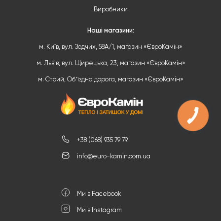
Виробники
Наші магазини:
м. Київ, вул. Зодчих, 58А/1, магазин «ЄвроКамін»
м. Львів, вул. Щирецька, 23, магазин «ЄвроКамін»
м. Стрий, Обʼїздна дорога, магазин «ЄвроКамін»
+38 (068) 935 79 79
info@euro-kamin.com.ua
Ми в Facebook
Ми в Instagram