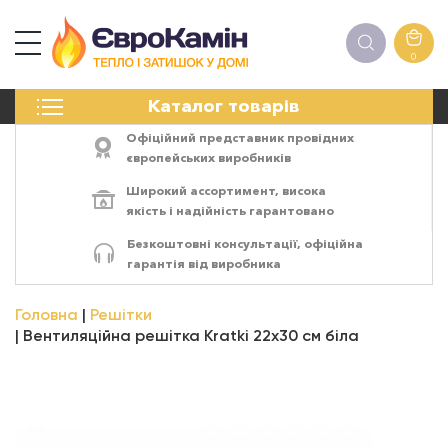
0
КАМІНИ
Каталог товарів
ПЕЧІ
БІОКАМІНИ
Офіційний представник провідних
ЕЛЕКТРОКАМІНИ
європейських виробників
РЕШІТКИ
Широкий ассортимент,
висока
АКСЕСУАРИ
якість
і
надійність
гарантовано
ХІМІЯ
Безкоштовні консультації, офіційна
МОНТАЖ
гарантія від виробника
ЕНЕРГОСИСТЕМИ
Головна
Решітки
Вентиляційна решітка Kratki 22х30 см біла