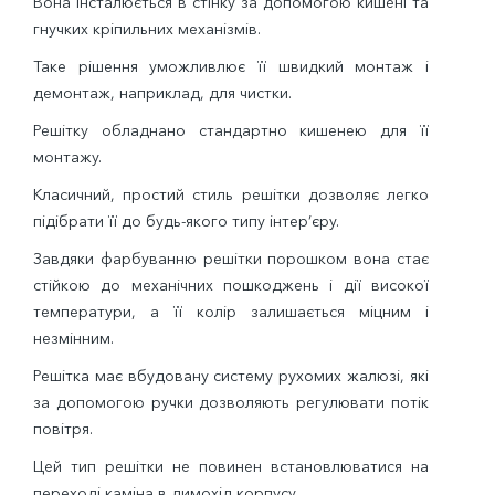
Вона інсталюється в стінку за допомогою кишені та
гнучких кріпильних механізмів.
Таке рішення уможливлює її швидкий монтаж і
демонтаж, наприклад, для чистки.
Решітку обладнано стандартно кишенею для її
монтажу.
Класичний, простий стиль решітки дозволяє легко
підібрати її до будь-якого типу інтер’єру.
Завдяки фарбуванню решітки порошком вона стає
стійкою до механічних пошкоджень і дії високої
температури, а її колір залишається міцним і
незмінним.
Решітка має вбудовану систему рухомих жалюзі, які
за допомогою ручки дозволяють регулювати потік
повітря.
Цей тип решітки не повинен встановлюватися на
переході каміна в димохід корпусу.