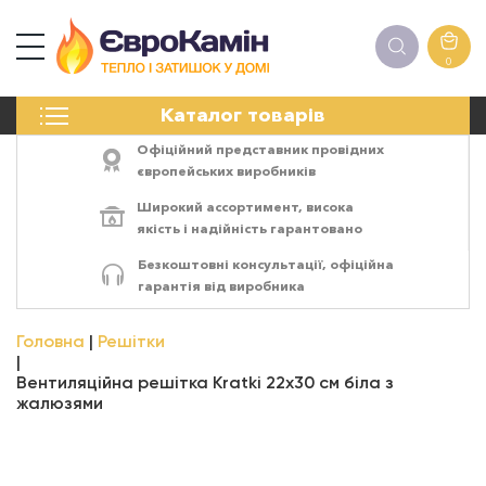
0
КАМІНИ
Каталог товарів
ПЕЧІ
БІОКАМІНИ
Офіційний представник провідних
ЕЛЕКТРОКАМІНИ
європейських виробників
РЕШІТКИ
Широкий ассортимент,
висока
АКСЕСУАРИ
якість
і
надійність
гарантовано
ХІМІЯ
Безкоштовні консультації, офіційна
МОНТАЖ
гарантія від виробника
ЕНЕРГОСИСТЕМИ
Головна
Решітки
Вентиляційна решітка Kratki 22х30 см біла з
жалюзями