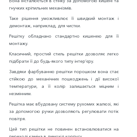
Вона інсталюється в стінку за допомогою кишені та
гнучких кріпильних механізмів.
Таке рішення уможливлює її швидкий монтаж і
демонтаж, наприклад, для чистки.
Решітку обладнано стандартно кишенею для її
монтажу.
Класичний, простий стиль решітки дозволяє легко
підібрати її до будь-якого типу інтер’єру.
Завдяки фарбуванню решітки порошком вона стає
стійкою до механічних пошкоджень і дії високої
температури, а її колір залишається міцним і
незмінним.
Решітка має вбудовану систему рухомих жалюзі, які
за допомогою ручки дозволяють регулювати потік
повітря.
Цей тип решітки не повинен встановлюватися на
переході каміна в димохід корпусу.