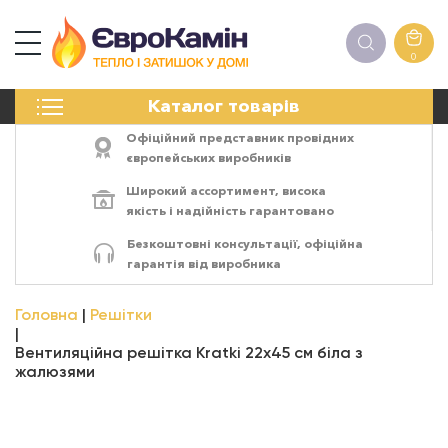
0
КАМІНИ
Каталог товарів
ПЕЧІ
БІОКАМІНИ
Офіційний представник провідних
ЕЛЕКТРОКАМІНИ
європейських виробників
РЕШІТКИ
Широкий ассортимент,
висока
АКСЕСУАРИ
якість
і
надійність
гарантовано
ХІМІЯ
Безкоштовні консультації, офіційна
МОНТАЖ
гарантія від виробника
ЕНЕРГОСИСТЕМИ
Головна
Решітки
Вентиляційна решітка Kratki 22х45 см біла з
жалюзями