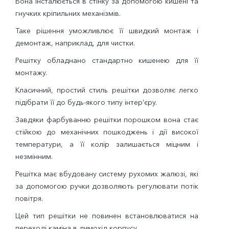
Вона інсталюється в стінку за допомогою кишені та
гнучких кріпильних механізмів.
Таке рішення уможливлює її швидкий монтаж і
демонтаж, наприклад, для чистки.
Решітку обладнано стандартно кишенею для її
монтажу.
Класичний, простий стиль решітки дозволяє легко
підібрати її до будь-якого типу інтер’єру.
Завдяки фарбуванню решітки порошком вона стає
стійкою до механічних пошкоджень і дії високої
температури, а її колір залишається міцним і
незмінним.
Решітка має вбудовану систему рухомих жалюзі, які
за допомогою ручки дозволяють регулювати потік
повітря.
Цей тип решітки не повинен встановлюватися на
переході каміна в димохід корпусу.