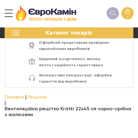
0
КАМІНИ
Каталог товарів
ПЕЧІ
БІОКАМІНИ
Офіційний представник провідних
ЕЛЕКТРОКАМІНИ
європейських виробників
РЕШІТКИ
Широкий ассортимент,
висока
АКСЕСУАРИ
якість
і
надійність
гарантовано
ХІМІЯ
Безкоштовні консультації, офіційна
МОНТАЖ
гарантія від виробника
ЕНЕРГОСИСТЕМИ
Головна
Решітки
Вентиляційна решітка Kratki 22х45 см чорно-срібна
з жалюзями