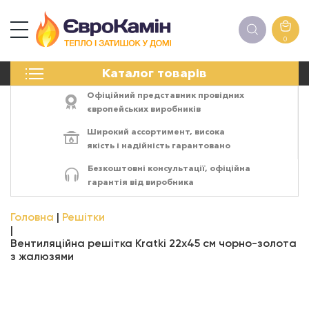
0
КАМІНИ
Каталог товарів
ПЕЧІ
БІОКАМІНИ
Офіційний представник провідних
ЕЛЕКТРОКАМІНИ
європейських виробників
РЕШІТКИ
Широкий ассортимент,
висока
АКСЕСУАРИ
якість
і
надійність
гарантовано
ХІМІЯ
Безкоштовні консультації, офіційна
МОНТАЖ
гарантія від виробника
ЕНЕРГОСИСТЕМИ
Головна
Решітки
Вентиляційна решітка Kratki 22х45 см чорно-золота
з жалюзями