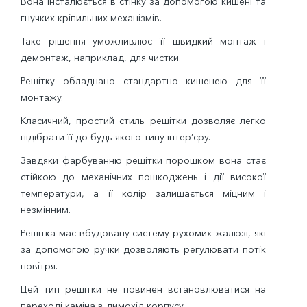
Вона інсталюється в стінку за допомогою кишені та
гнучких кріпильних механізмів.
Таке рішення уможливлює її швидкий монтаж і
демонтаж, наприклад, для чистки.
Решітку обладнано стандартно кишенею для її
монтажу.
Класичний, простий стиль решітки дозволяє легко
підібрати її до будь-якого типу інтер’єру.
Завдяки фарбуванню решітки порошком вона стає
стійкою до механічних пошкоджень і дії високої
температури, а її колір залишається міцним і
незмінним.
Решітка має вбудовану систему рухомих жалюзі, які
за допомогою ручки дозволяють регулювати потік
повітря.
Цей тип решітки не повинен встановлюватися на
переході каміна в димохід корпусу.