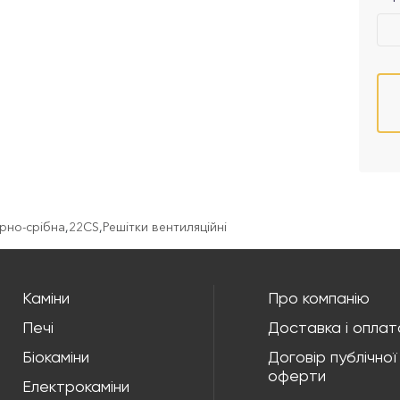
орно-срібна
,
22CS
,
Решітки вентиляційні
Каміни
Про компанію
Печі
Доставка і оплат
Біокаміни
Договір публічної
оферти
Електрокаміни