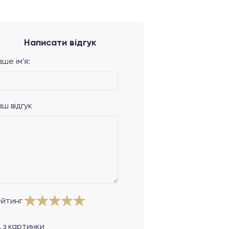
Написати відгук
ше ім'я:
аш відгук
ейтинг
 з картинки