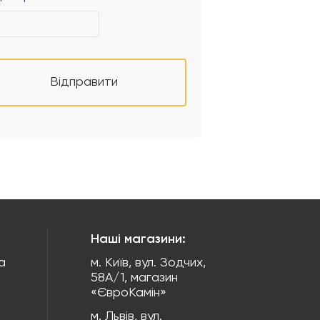
Відправити
Наші магазини:
а
м. Київ, вул. Зодчих,
58А/1, магазин
«ЄвроКамін»
м. Львів, вул.