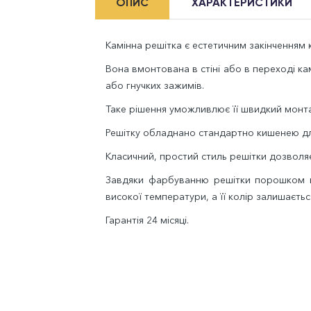
ОПИС
ХАРАКТЕРИСТИКИ
Камінна решітка є естетичним закінченням к
Вона вмонтована в стіні або в переході к
або гнучких зажимів.
Таке рішення уможливлює її швидкий монта
Решітку обладнано стандартно кишенею дл
Класичний, простий стиль решітки дозволяє 
Завдяки фарбуванню решітки порошком во
високої температури, а її колір залишаєтьс
Гарантія 24 місяці.