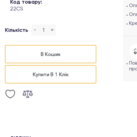
Код товару:
Опл
22CS
Оп
Кр
-
+
Кількість
В Кошик
По
про
Купити В 1 Клік