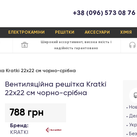
+38 (096) 573 08 76
ЕЛЕКТРОКАМІНИ
РЕШІТКИ
АКСЕСУАРИ
ХІМІЯ
х
Широкий ассортимент,
висока якість
і
надійність
гарантовано
а Kratki 22x22 см чорно-срібна
Вентиляційна решітка Kratki
22х22 см чорно-срібна
Но
788 грн
Дел
Ук
Бренд:
KRATKI
Без