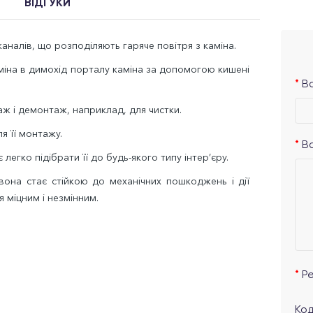
ВІДГУКИ
аналів, що розподіляють гаряче повітря з каміна.
аміна в димохід порталу каміна за допомогою кишені
Ва
ж і демонтаж, наприклад, для чистки.
я її монтажу.
В
легко підібрати її до будь-якого типу інтер’єру.
на стає стійкою до механічних пошкоджень і дії
я міцним і незмінним.
Р
Код