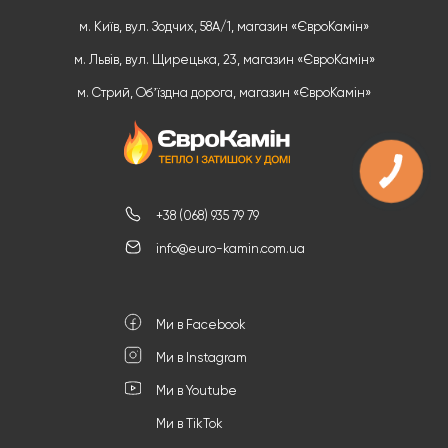
м. Київ, вул. Зодчих, 58А/1, магазин «ЄвроКамін»
м. Львів, вул. Щирецька, 23, магазин «ЄвроКамін»
м. Стрий, Обʼїздна дорога, магазин «ЄвроКамін»
+38 (068) 935 79 79
info@euro-kamin.com.ua
Ми в Facebook
Ми в Instagram
Ми в Youtube
Ми в TikTok