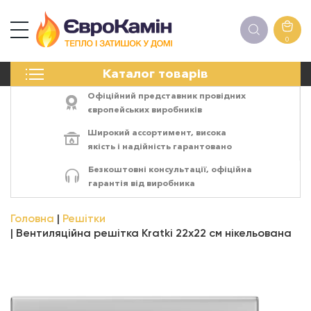
0
КАМІНИ
Каталог товарів
ПЕЧІ
БІОКАМІНИ
Офіційний представник провідних
ЕЛЕКТРОКАМІНИ
європейських виробників
РЕШІТКИ
Широкий ассортимент,
висока
АКСЕСУАРИ
якість
і
надійність
гарантовано
ХІМІЯ
Безкоштовні консультації, офіційна
МОНТАЖ
гарантія від виробника
ЕНЕРГОСИСТЕМИ
Головна
Решітки
Вентиляційна решітка Kratki 22x22 см нікельована