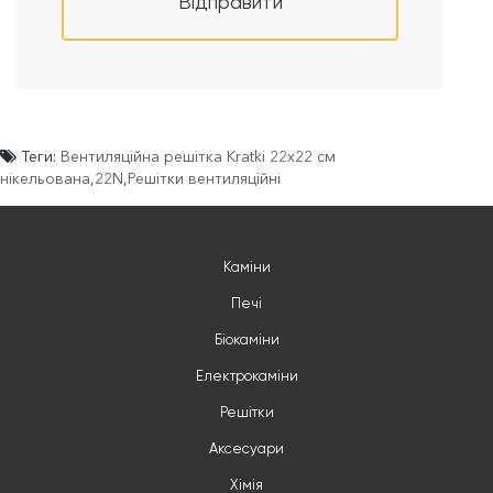
Відправити
Теги:
Вентиляційна решітка Kratki 22x22 см
нікельована
,
22N
,
Решітки вентиляційні
Каміни
Печі
Біокаміни
Електрокаміни
Решітки
Аксесуари
Хімія