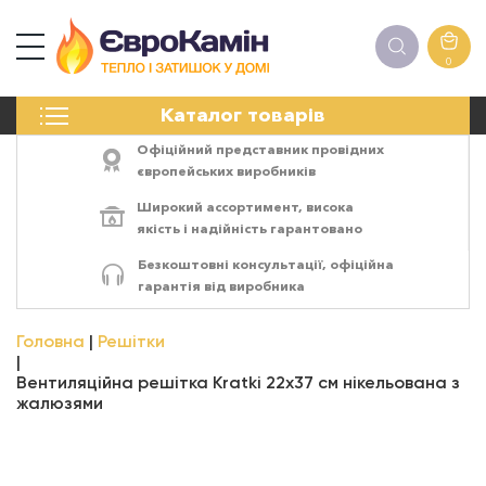
0
КАМІНИ
Каталог товарів
ПЕЧІ
БІОКАМІНИ
Офіційний представник провідних
ЕЛЕКТРОКАМІНИ
європейських виробників
РЕШІТКИ
Широкий ассортимент,
висока
АКСЕСУАРИ
якість
і
надійність
гарантовано
ХІМІЯ
Безкоштовні консультації, офіційна
МОНТАЖ
гарантія від виробника
ЕНЕРГОСИСТЕМИ
Головна
Решітки
Вентиляційна решітка Kratki 22x37 см нікельована з
жалюзями