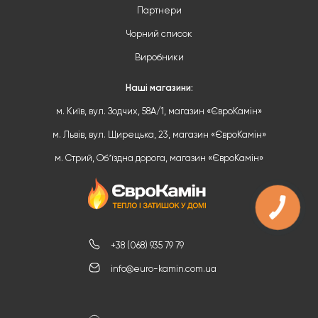
Партнери
Чорний список
Виробники
Наші магазини:
м. Київ, вул. Зодчих, 58А/1, магазин «ЄвроКамін»
м. Львів, вул. Щирецька, 23, магазин «ЄвроКамін»
м. Стрий, Обʼїздна дорога, магазин «ЄвроКамін»
+38 (068) 935 79 79
info@euro-kamin.com.ua