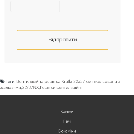
Відправити
Теги:
Вентиляційна решітка Kratki 22x37 см нікельована з
жалюзями
,
22/37NX
,
Решітки вентиляційні
Каміни
Печі
Біокаміни