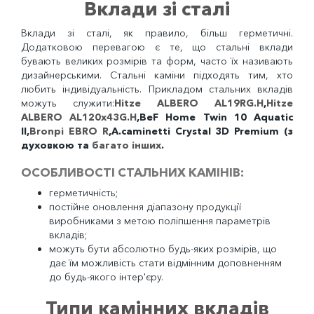
Вклади зі сталі
Вклади зі сталі, як правило, більш герметичні.
Додатковою перевагою є те, що стальні вклади
бувають великих розмірів та форм, часто їх називають
дизайнерськими. Стальні каміни підходять тим, хто
любить індивідуальність. Прикладом стальних вкладів
можуть служити:
Hitze ALBERO AL19RG.H
,
Hitze
ALBERO AL120x43G.H
,BeF Home Twin 10 Aquatic
II,
Bronpi EBRO R
,A.caminetti Crystal 3D Premium (з
духовкою та
багато інших
.
ОСОБЛИВОСТІ СТАЛЬНИХ КАМІНІВ:
герметичність;
постійне оновлення діапазону продукції
виробниками з метою поліпшення параметрів
вкладів;
можуть бути абсолютно будь-яких розмірів, що
дає їм можливість стати відмінним доповненням
до будь-якого інтер'єру.
Типи камінних вкладів