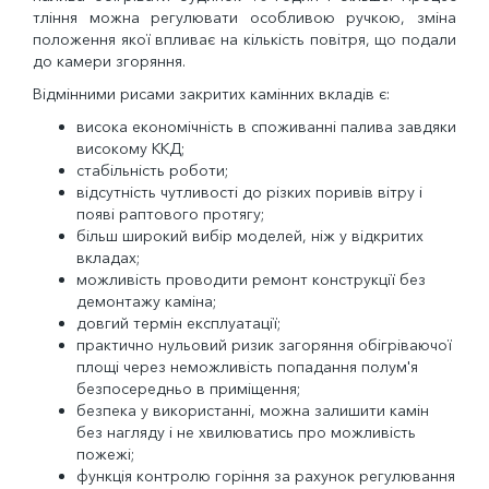
тління можна регулювати особливою ручкою, зміна
положення якої впливає на кількість повітря, що подали
до камери згоряння.
Відмінними рисами закритих камінних вкладів є:
висока економічність в споживанні палива завдяки
високому ККД;
стабільність роботи;
відсутність чутливості до різких поривів вітру і
появі раптового протягу;
більш широкий вибір моделей, ніж у відкритих
вкладах;
можливість проводити ремонт конструкції без
демонтажу каміна;
довгий термін експлуатації;
практично нульовий ризик загоряння обігріваючої
площі через неможливість попадання полум'я
безпосередньо в приміщення;
безпека у використанні, можна залишити камін
без нагляду і не хвилюватись про можливість
пожежі;
функція контролю горіння за рахунок регулювання