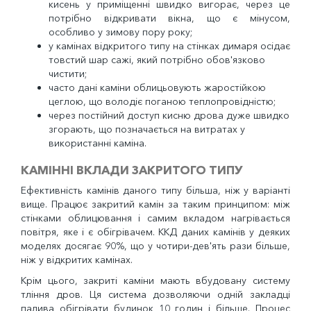
кисень у приміщенні швидко вигорає, через це
потрібно відкривати вікна, що є мінусом,
особливо у зимову пору року;
у камінах відкритого типу на стінках димаря осідає
товстий шар сажі, який потрібно обов'язково
чистити;
часто дані каміни облицьовують жаростійкою
цеглою, що володіє поганою теплопровідністю;
через постійний доступ кисню дрова дуже швидко
згорають, що позначається на витратах у
використанні каміна.
КАМІННІ ВКЛАДИ ЗАКРИТОГО ТИПУ
Ефективність камінів даного типу більша, ніж у варіанті
вище. Працює закритий камін за таким принципом: між
стінками облицювання і самим вкладом нагрівається
повітря, яке і є обігрівачем. ККД даних камінів у деяких
моделях досягає 90%, що у чотири-дев'ять рази більше,
ніж у відкритих камінах.
Крім цього, закриті каміни мають вбудовану систему
тління дров. Ця система дозволяючи одній закладці
палива обігрівати будинок 10 годин і більше. Процес