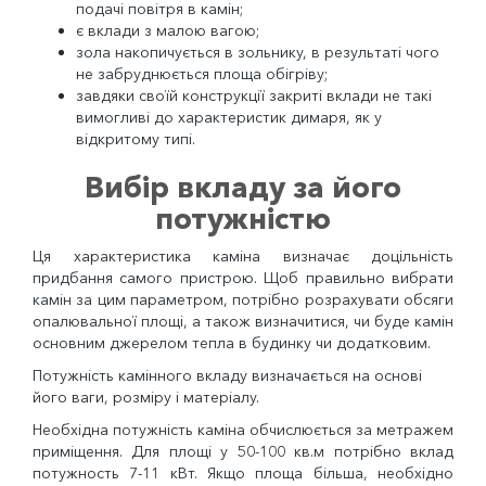
подачі повітря в камін;
є вклади з малою вагою;
зола накопичується в зольнику, в результаті чого
не забруднюється площа обігріву;
завдяки своїй конструкції закриті вклади не такі
вимогливі до характеристик димаря, як у
відкритому типі.
Вибір вкладу за його
потужністю
Ця характеристика каміна визначає доцільність
придбання самого пристрою. Щоб правильно вибрати
камін за цим параметром, потрібно розрахувати обсяги
опалювальної площі, а також визначитися, чи буде камін
основним джерелом тепла в будинку чи додатковим.
Потужність камінного вкладу визначається на основі
його ваги, розміру і матеріалу.
Необхідна потужність каміна обчислюється за метражем
приміщення. Для площі у 50-100 кв.м потрібно вклад
потужность 7-11 кВт. Якщо площа більша, необхідно