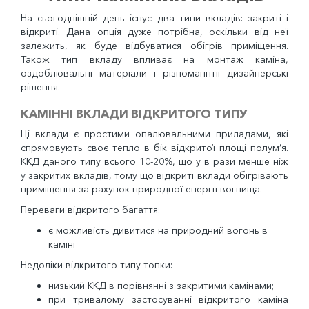
На сьогоднішній день існує два типи вкладів: закриті і
відкриті. Дана опція дуже потрібна, оскільки від неї
залежить, як буде відбуватися обігрів приміщення.
Також тип вкладу впливає на монтаж каміна,
оздоблювальні матеріали і різноманітні дизайнерські
рішення.
КАМІННІ ВКЛАДИ ВІДКРИТОГО ТИПУ
Ці вклади є простими опалювальними приладами, які
спрямовують своє тепло в бік відкритої площі полум’я.
ККД даного типу всього 10-20%, що у в рази менше ніж
у закритих вкладів, тому що відкриті вклади обігрівають
приміщення за рахунок природної енергії вогнища.
Переваги відкритого багаття:
є можливість дивитися на природний вогонь в
каміні
Недоліки відкритого типу топки:
низький ККД в порівнянні з закритими камінами;
при тривалому застосуванні відкритого каміна