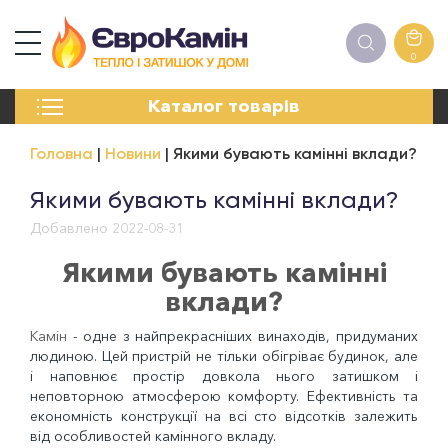
0
КАМІНИ
Каталог товарів
ПЕЧІ
БІОКАМІНИ
Головна
Новини
Якими бувають камінні вклади?
ЕЛЕКТРОКАМІНИ
РЕШІТКИ
Якими бувають камінні вклади?
АКСЕСУАРИ
Добавлено 2022-08-31
ХІМІЯ
МОНТАЖ
Якими бувають камінні
ЕНЕРГОСИСТЕМИ
вклади?
Камін
- одне з найпрекрасніших винаходів, придуманих
людиною. Цей пристрій не тільки обігріває будинок, але
і наповнює простір довкола нього затишком і
неповторною атмосферою комфорту. Ефективність та
економність конструкції на всі сто відсотків залежить
від особливостей камінного вкладу.