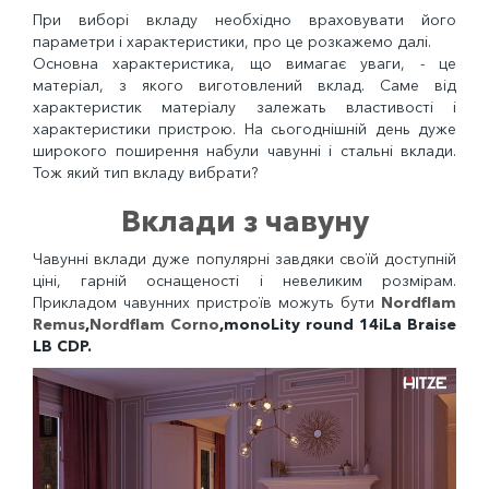
При виборі вкладу необхідно враховувати його
параметри і характеристики, про це розкажемо далі.
Основна характеристика, що вимагає уваги, - це
матеріал, з якого виготовлений вклад. Саме від
характеристик матеріалу залежать властивості і
характеристики пристрою. На сьогоднішній день дуже
широкого поширення набули чавунні і стальні вклади.
Тож який тип вкладу вибрати?
Вклади з чавуну
Чавунні вклади дуже популярні завдяки своїй доступній
ціні, гарній оснащеності і невеликим розмірам.
Прикладом чавунних пристроїв можуть бути
Nordflam
Remus
,
Nordflam Corno
,monoLity round 14іLa Braise
LB CDP.