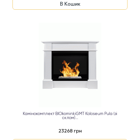
В Кошик
Камінокомплект BIOkominkiGMT Koloseum Pula (зі
склом)...
23268 грн