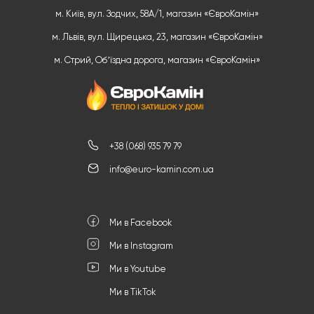
м. Київ, вул. Зодчих, 58А/1, магазин «ЄвроКамін»
м. Львів, вул. Щирецька, 23, магазин «ЄвроКамін»
м. Стрий, Обʼїздна дорога, магазин «ЄвроКамін»
+38 (068) 935 79 79
info@euro-kamin.com.ua
Ми в Facebook
Ми в Instagram
Ми в Youtube
Ми в TikTok