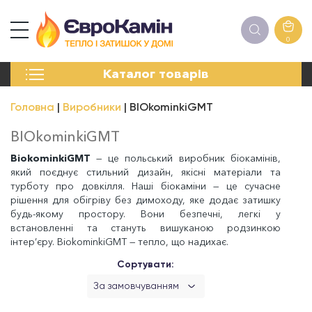
0
КАМІНИ
Каталог товарів
ПЕЧІ
БІОКАМІНИ
Головна
Виробники
BIOkominkiGMT
ЕЛЕКТРОКАМІНИ
РЕШІТКИ
BIOkominkiGMT
АКСЕСУАРИ
BiokominkiGMT
— це польський виробник біокамінів,
ХІМІЯ
який поєднує стильний дизайн, якісні матеріали та
МОНТАЖ
турботу про довкілля. Наші біокаміни — це сучасне
ЕНЕРГОСИСТЕМИ
рішення для обігріву без димоходу, яке додає затишку
будь-якому простору. Вони безпечні, легкі у
встановленні та стануть вишуканою родзинкою
інтер’єру. BiokominkiGMT — тепло, що надихає.
Сортувати:
За замовчуванням