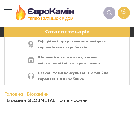
0
КАМІНИ
Каталог товарів
ПЕЧІ
БІОКАМІНИ
Офіційний представник провідних
ЕЛЕКТРОКАМІНИ
європейських виробників
РЕШІТКИ
Широкий ассортимент,
висока
АКСЕСУАРИ
якість
і
надійність
гарантовано
ХІМІЯ
Безкоштовні консультації, офіційна
МОНТАЖ
гарантія від виробника
ЕНЕРГОСИСТЕМИ
Головна
Біокаміни
Біокамін GLOBMETAL Home чорний