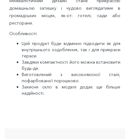
Мінімалістичний дизайн
стане прикрасою
домашньою затишку і чудово виглядатиме в
громадських місцях, як-от: готелі, сади або
ресторани.
Особливості:
Цей продукт буде відмінно підходити як для
внутрішнього оздоблення, так і для прикраси
тераси.
Завдяки компактності його можна встановити
будь-де.
Виготовлений з високоякісної сталі,
пофарбованої порошково.
Захисне скло в моделі додає ще більше
надійності.