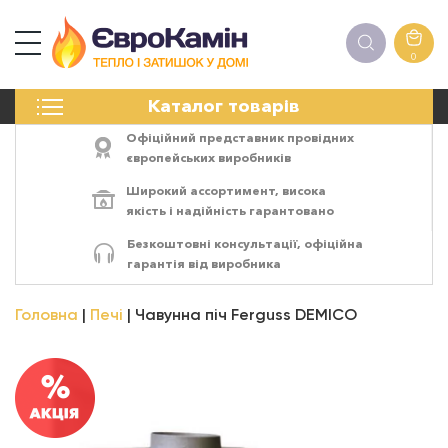
0
КАМІНИ
Каталог товарів
ПЕЧІ
БІОКАМІНИ
Офіційний представник провідних
ЕЛЕКТРОКАМІНИ
європейських виробників
РЕШІТКИ
Широкий ассортимент,
висока
АКСЕСУАРИ
якість
і
надійність
гарантовано
ХІМІЯ
Безкоштовні консультації, офіційна
МОНТАЖ
гарантія від виробника
ЕНЕРГОСИСТЕМИ
Головна
Печі
Чавунна піч Ferguss DEMICO