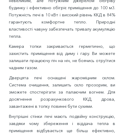
невеликим, але потужним джерелом оібгріву
будинку і ефективно обігріє приміщення до 100 м3.
Потужність печі в 10 кВт і високий рівень ККД в 84%
гарантують комфортне тепло. Природні
властивості чавуну забезпечать тривалу акумуляцію
тепла.
Камера топки закривається герметично, що
захистить приміщення від диму і гару. Ви можете
залишати працюючу піч на ніч, не боячись отруїтися
чадним газом.
Дверцята печі оснащені жароміцним склом.
Система очищення, залишить скло прозорим, ви
зможете спостерігати за палаючим вогнем. Для
досягнення розрахункового ККД, дрова,
завантажені в топку повинні бути сухими.
Внутрішні стінки печі мають подвійну конструкцію,
завдяки чому збереження і віддача тепла в
приміщення відбувається ще більш ефективно,