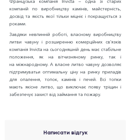
Французька компанія Invicta — одна зі старих
компаній по виробництву камінів, майстерність,
досвід та якість якої тільки міцніє і покращується з
роками.
Завдяки невпинній роботі, власному виробництву
литви чавуну і розширенню комерційних св'язків
компанія Invicta на сьогодняшній день має стабільне
положення, як на вітчизняному ринку, так і
на міжнародному. А власне литво чавуну дозволяє
підтримуватьи оптимальну ціну на ринку приладів
для опалення, топок, камінів і печей. Всі топки
мають якісне литво, що виключає появу тріщин і
забезпечує захист від займання та пожару.
Написати відгук