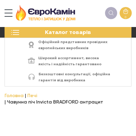
0
КАМІНИ
Каталог товарів
ПЕЧІ
БІОКАМІНИ
Офіційний представник провідних
ЕЛЕКТРОКАМІНИ
європейських виробників
РЕШІТКИ
Широкий ассортимент,
висока
АКСЕСУАРИ
якість
і
надійність
гарантовано
ХІМІЯ
Безкоштовні консультації, офіційна
МОНТАЖ
гарантія від виробника
ЕНЕРГОСИСТЕМИ
Головна
Печі
Чавунна піч Invicta BRADFORD антрацит