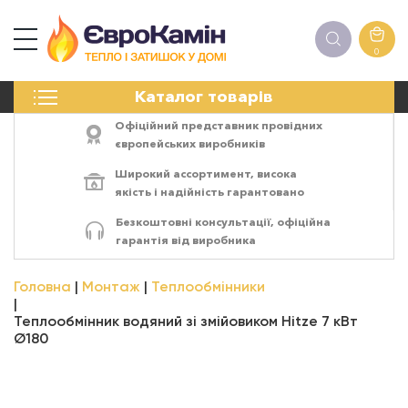
0
КАМІНИ
Каталог товарів
ПЕЧІ
БІОКАМІНИ
Офіційний представник провідних
ЕЛЕКТРОКАМІНИ
європейських виробників
РЕШІТКИ
Широкий ассортимент,
висока
АКСЕСУАРИ
якість
і
надійність
гарантовано
ХІМІЯ
Безкоштовні консультації, офіційна
МОНТАЖ
гарантія від виробника
ЕНЕРГОСИСТЕМИ
Головна
Монтаж
Теплообмінники
Теплообмінник водяний зі змійовиком Hitze 7 кВт
Ø180