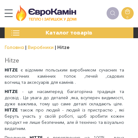
0
КАМІНИ
Каталог товарів
ПЕЧІ
БІОКАМІНИ
Головна
Виробники
Hitze
ЕЛЕКТРОКАМІНИ
РЕШІТКИ
Hitze
АКСЕСУАРИ
HITZE
є відомим польським виробником сучасних та
ХІМІЯ
екологічних камінних топок ,печей ,садових
МОНТАЖ
вогнищ та аксесуарів для камінів .
ЕНЕРГОСИСТЕМИ
HITZE
- це насамперед багаторічна традиція та
досвід . Це увага до деталей ,яка, всупереч видимості,
дуже важлива, тому що саме деталі складають ціле.
HITZE
також про людей - людей із пристрастю , які
беруть участь у своїй роботі, щоб зробити кожен
продукт не лише безпечним, але й технічно та візуально
видатним.
Продукція
HITZE
є перевіреною на 100% - вона