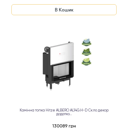
В Кошик
Камінна топка Hitze ALBERO AL14G.H-D Скло декор
додатко...
130089 грн