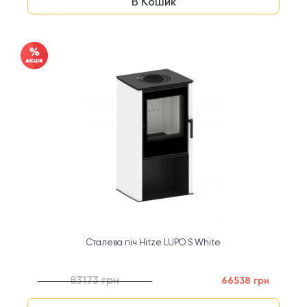
В Кошик
Сталева піч Hitze LUPO S White
83173 грн
66538 грн