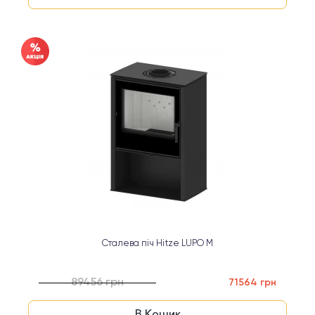
Сталева піч Hitze LUPO M
89456 грн
71564 грн
В Кошик