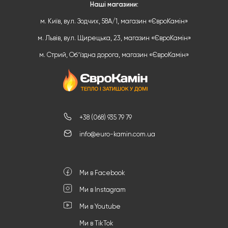
Наші магазини:
м. Київ, вул. Зодчих, 58А/1, магазин «ЄвроКамін»
м. Львів, вул. Щирецька, 23, магазин «ЄвроКамін»
м. Стрий, Обʼїздна дорога, магазин «ЄвроКамін»
+38 (068) 935 79 79
info@euro-kamin.com.ua
Ми в Facebook
Ми в Instagram
Ми в Youtube
Ми в TikTok