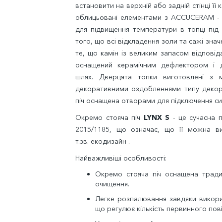
встановити на верхній або задній стінці її 
облицьовані елементами з ACCUCERAM - 
для підвищення температури в топці під
того, що всі відкладення золи та сажі зн
те, що камін із великим запасом відпові
оснащений керамічним дефлектором і
шлях. Дверцята топки виготовлені з 
декоративними оздобленнями типу декор.
піч оснащена отворами для підключення си
Окремо стояча піч
LYNX S
- це сучасна п
2015/1185, що означає, що її можна ви
т.зв. екодизайн .
Найважливіші особливості:
Окремо стояча піч оснащена тради
очищення.
Легке розпалювання завдяки викор
що регулює кількість первинного пові