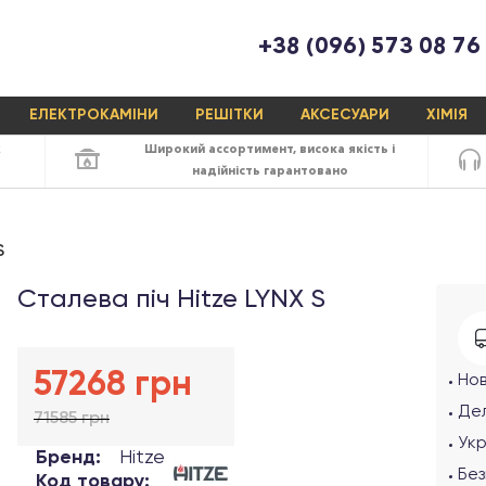
+38 (096) 573 08 76
ЕЛЕКТРОКАМІНИ
РЕШІТКИ
АКСЕСУАРИ
ХІМІЯ
х
Широкий ассортимент,
висока якість
і
надійність
гарантовано
S
Сталева піч Hitze LYNX S
57268 грн
Но
Дел
71585 грн
Ук
Бренд:
Hitze
Без
Код товару: