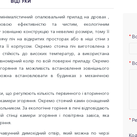
ВІДГУКИ
мінімалістичний опалювальний прилад на дровах ,
ловою ефективністю та чистим, екологічним
 зовнішню конструкцію та невеликі розміри, тому її
Ва
чу піч на відкритих просторах або в ніші стіни з
а її корпусом. Окремо стояча піч виготовлена ​​з
 стійкість до високих температур, а використана
івномірний колір по всій поверхні приладу. Окремо
В
горяння та можливість встановлення зовнішнього
 можна встановлювати в будинках з механічною
ки, що регулюють кількість первинного і вторинного
ії камери згоряння. Окремо стоячий камін оснащений
льником. За екологічне горіння в печі відповідають
й стінці камери згоряння і повітряна завіса, яка
Р
ріння.
чавунний димохідний отвір, який можна по черзі
Код