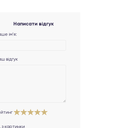
Написати відгук
ше ім'я:
аш відгук
ейтинг
 з картинки