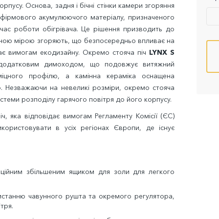
корпусу. Основа, задня і бічні стінки камери згоряння
фірмового акумулюючого матеріалу, призначеного
 час роботи обігрівача. Це рішення призводить до
ачною мірою згоряють, що безпосередньо впливає на
дає вимогам екодизайну. Окремо стояча піч
LYNX S
 додатковим димоходом, що подовжує витяжний
міцного профілю, а камінна кераміка оснащена
 Незважаючи на невеликі розміри, окремо стояча
стеми розподілу гарячого повітря до його корпусу.
іч, яка відповідає вимогам Регламенту Комісії (ЄС)
користовувати в усіх регіонах Європи, де існує
ційним збільшеним ящиком для золи для легкого
истанню чавунного рушта та окремого регулятора,
тря.