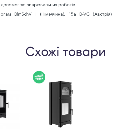
а допомогою зварювальних роботів.
огам BlmSchV II (Німеччина), 15a B-VG (Австрія)
Схожі товари