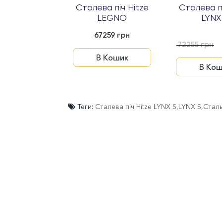
Сталева піч Hitze
Сталева пі
LEGNO
LYNX
67259 грн
72255 грн
В Кошик
В Кош
Теги:
Сталева піч Hitze LYNX S
,
LYNX S
,
Сталь