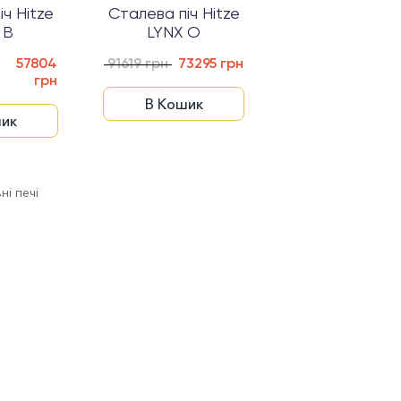
ч Hitze
Сталева піч Hitze
 B
LYNX O
57804
91619 грн
73295 грн
грн
В Кошик
ик
ні печі