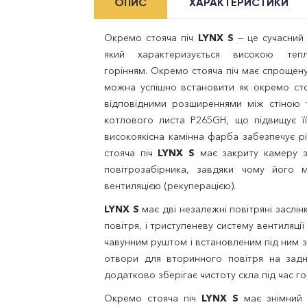
ОПИС
ХАРАКТЕРИСТИКИ
Окремо стояча піч
LYNX S
— це сучасний 
який характеризується високою теп
горінням. Окремо стояча піч має спрощену
можна успішно встановити як окремо стоя
відповідними розширеннями між стіною т
котлового листа P265GH, що підвищує її
високоякісна камінна фарба забезпечує р
стояча піч
LYNX S
має закриту камеру з
повітрозабірника, завдяки чому його
вентиляцією (рекуперацією).
LYNX S
має дві незалежні повітряні заслін
повітря, і триступеневу систему вентиляц
чавунним руштом і встановленим під ним зо
отвори для вторинного повітря на задні
додатково зберігає чистоту скла під час го
Окремо стояча піч
LYNX S
має знімний 