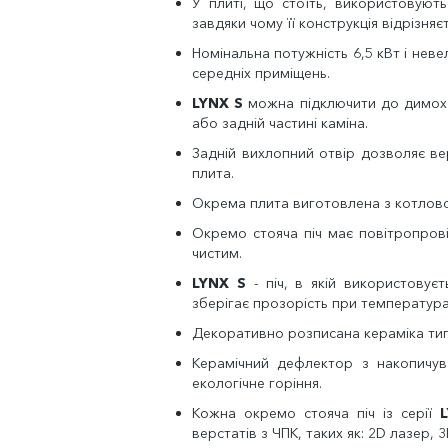
У плиті, що стоїть, використовують
завдяки чому її конструкція відрізня
Номінальна потужність 6,5 кВт і неве
середніх приміщень.
LYNX S
можна підключити до димохо
або задній частині каміна.
Задній вихлопний отвір дозволяє вер
плита.
Окрема плита виготовлена ​​з котлово
Окремо стояча піч має повітропрові
чистим.
LYNX S
- піч, в якій використовує
зберігає прозорість при температура
Декоративно розписана кераміка тип
Керамічний дефлектор з накопичу
екологічне горіння.
Кожна окремо стояча піч із серії
верстатів з ЧПК, таких як: 2D лазер, 