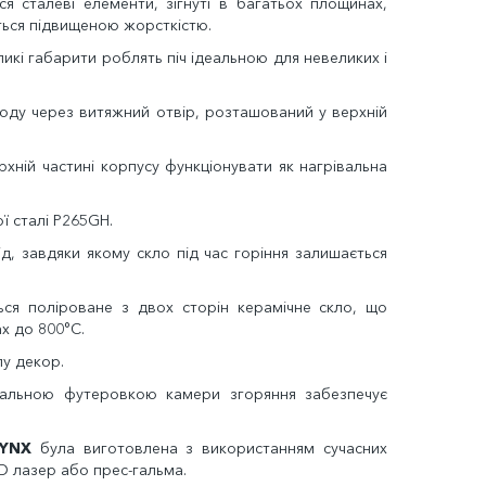
ся сталеві елементи, зігнуті в багатьох площинах,
ється підвищеною жорсткістю.
ликі габарити роблять піч ідеальною для невеликих і
ду через витяжний отвір, розташований у верхній
хній частині корпусу функціонувати як нагрівальна
ї сталі P265GH.
д, завдяки якому скло під час горіння залишається
ться поліроване з двох сторін керамічне скло, що
х до 800°C.
у декор.
вальною футеровкою камери згоряння забезпечує
LYNX
була виготовлена ​​з використанням сучасних
3D лазер або прес-гальма.