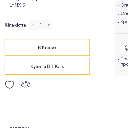
LYNX S
Опл
Оп
Кр
-
+
Кількість
В Кошик
По
про
Купити В 1 Клік