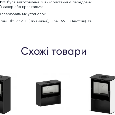
UPO
була виготовлена ​​з використанням передових
3D лазер або прес-гальма.
м зварювальних установок.
ам BlmSchV II (Німеччина), 15a B-VG (Австрія) та
Схожі товари