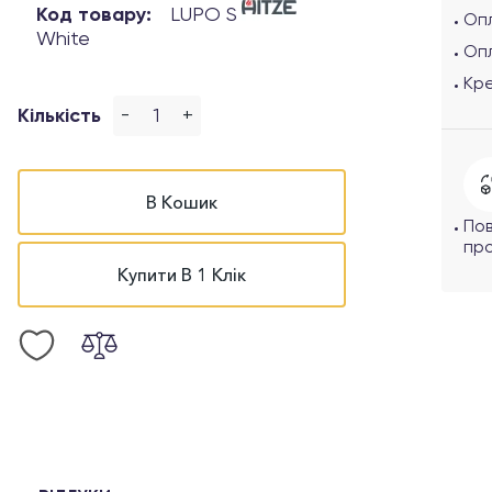
Код товару:
LUPO S
Опл
White
Оп
Кр
-
+
Кількість
В Кошик
По
про
Купити В 1 Клік