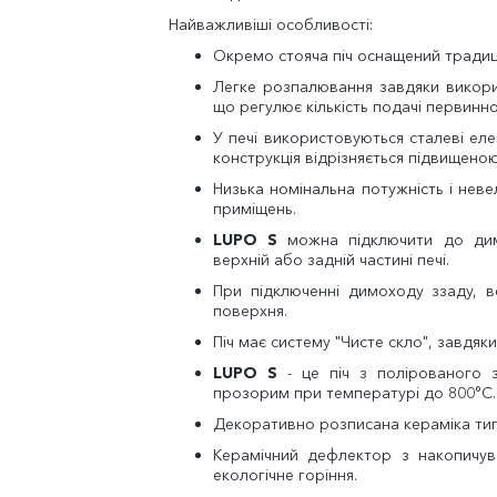
Найважливіші особливості:
Окремо стояча піч оснащений традиц
Легке розпалювання завдяки викор
що регулює кількість подачі первинно
У печі використовуються сталеві еле
конструкція відрізняється підвищено
Низька номінальна потужність і неве
приміщень.
LUPO S
можна підключити до дим
верхній або задній частині печі.
При підключенні димоходу ззаду, в
поверхня.
Піч має систему "Чисте скло", завдяк
LUPO S
- це піч з полірованого з
прозорим при температурі до 800°C.
Декоративно розписана кераміка тип
Керамічний дефлектор з накопичу
екологічне горіння.