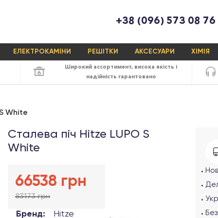
+38 (096) 573 08 76
ЕЛЕКТРОКАМІНИ
РЕШІТКИ
АКСЕСУАРИ
ХІМІЯ
х
Широкий ассортимент,
висока якість
і
надійність
гарантовано
S White
Сталева піч Hitze LUPO S
White
Но
66538 грн
Дел
83173 грн
Ук
Без
Бренд:
Hitze