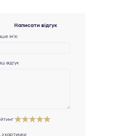
Написати відгук
ше ім'я:
аш відгук
ейтинг
 з картинки