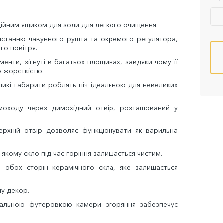
ійним ящиком для золи для легкого очищення.
истанню чавунного рушта та окремого регулятора,
го повітря.
менти, зігнуті в багатьох площинах, завдяки чому її
ю жорсткістю.
ликі габарити роблять піч ідеальною для невеликих
оходу через димохідний отвір, розташований у
ерхній отвір дозволяє функціонувати як варильна
и якому скло під час горіння залишається чистим.
 обох сторін керамічного скла, яке залишається
у декор.
вальною футеровкою камери згоряння забезпечує