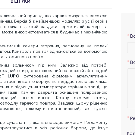
ВІДГУКИ
опалювальний прилад, що характеризується високою
інням. Версія
S
є найменшою моделлю з усієї серії з
 стояча піч, який завдяки герметичній камері та
ом може використовуватися в будинках з механічною
Ва
вентиляції камери згоряння, засновану на подачі
штом. Контроль повітря здійснюється за допомогою
а вторинного повітря.
В
мним зольником під ним. Залежно від потреб,
хідний отвір, розташований на верхній або задній
рії
LUPO
футерована фірмовим акумулятивним
я гасіння вогню корпус печі віддає тепло ще кілька
ння є підвищення температури горіння в топці, що
я газів. Камінні дверцята оснащені полірованою
 кращий огляд вогню. Кожну окремо стоячу
озподілу гарячого повітря. Завдяки цьому рішенню
риміщення, в якому він встановлений, так і сусідні
Р
 це сучасна піч, яка відповідає вимогам Регламенту
ористовуватися в усіх регіонах Європи, де існує
Код