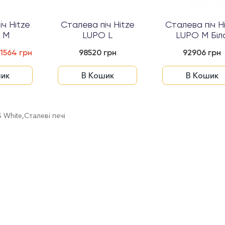
ч Hitze
Сталева піч Hitze
Сталева піч H
 M
LUPO L
LUPO M Біл
1564 грн
98520 грн
92906 грн
ик
В Кошик
В Кошик
 White
,
Сталеві печі