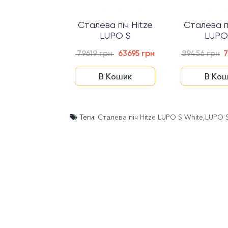
Сталева піч Hitze
Сталева пі
LUPO S
LUPO
79619 грн
63695 грн
89456 грн
7
В Кошик
В Кош
Теги:
Сталева піч Hitze LUPO S White
,
LUPO S