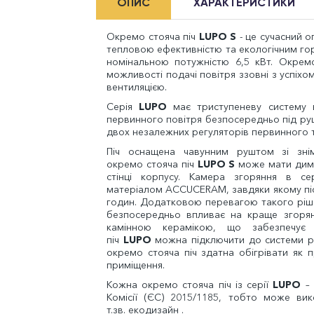
ОПИС
ХАРАКТЕРИСТИКИ
Окремо стояча піч
LUPO S
- це сучасний 
тепловою ефективністю та екологічним гор
номінальною потужністю 6,5 кВт. Окремо
можливості подачі повітря ззовні з успіх
вентиляцією.
Серія
LUPO
має триступеневу систему 
первинного повітря безпосередньо під ру
двох незалежних регуляторів первинного т
Піч оснащена чавунним руштом зі зні
окремо стояча піч
LUPO S
може мати димо
стінці корпусу. Камера згоряння в се
матеріалом ACCUCERAM, завдяки якому післ
годин. Додатковою перевагою такого ріше
безпосередньо впливає на краще згорянн
камінною керамікою, що забезпечує
піч
LUPO
можна підключити до системи р
окремо стояча піч здатна обігрівати як п
приміщення.
Кожна окремо стояча піч із серії
LUPO
–
Комісії (ЄС) 2015/1185, тобто може вик
т.зв. екодизайн .