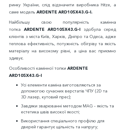
ринку України, слід відзначити виробника
Hitze
, а
саме модель
ARDENTE ARD105Х43.G-I.
Найбільшу свою популярність камінна
топка
ARDENTE ARD105Х43.G-I
здобула серед
клієнтів з міста Київ, Харків, Дніпро та Одеса, адже
теплова ефективність, потужність обігріву та якість
матеріалу на високому рівні, а ціна вас приємно
здивує.
Особливості камінної топки
ARDENTE
ARD105Х43.G-I
Усі елементи каміна виготовляються за
допомогою сучасних верстатів ЧПУ (2
D
та
3
D
лазер, кутовий прес);
Завдяки зварюванні методом
MAG
– якість та
естетика швів високої якості;
Використання спеціального профілю для
дверей гарантує щільність та напругу;