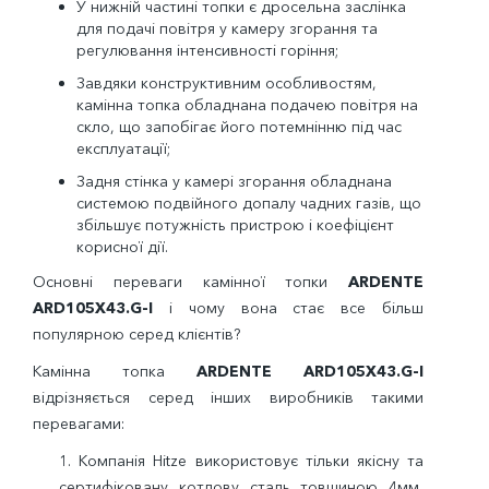
У нижній частині топки є дросельна заслінка
для подачі повітря у камеру згорання та
регулювання інтенсивності горіння;
Завдяки конструктивним особливостям,
камінна топка обладнана подачею повітря на
скло, що запобігає його потемнінню під час
експлуатації;
Задня стінка у камері згорання обладнана
системою подвійного допалу чадних газів, що
збільшує потужність пристрою і коефіцієнт
корисної дії.
Основні переваги камінної топки
ARDENTE
ARD105Х43.G-I
і чому вона стає все більш
популярною серед клієнтів?
Камінна топка
ARDENTE ARD105Х43.G-I
відрізняється серед інших виробників такими
перевагами:
1.
Компанія
Hitze
використовує тільки якісну та
сертифіковану котлову сталь товщиною 4мм,