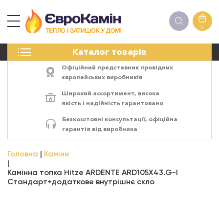
0
КАМІНИ
Каталог товарів
ПЕЧІ
БІОКАМІНИ
Офіційний представник провідних
ЕЛЕКТРОКАМІНИ
європейських виробників
РЕШІТКИ
Широкий ассортимент,
висока
АКСЕСУАРИ
якість
і
надійність
гарантовано
ХІМІЯ
Безкоштовні консультації, офіційна
МОНТАЖ
гарантія від виробника
ЕНЕРГОСИСТЕМИ
Головна
Каміни
Камінна топка Hitze ARDENTE ARD105Х43.G-I
Стандарт+додаткове внутрішнє скло