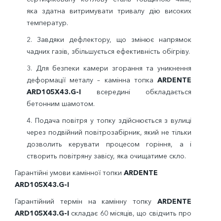
яка здатна витримувати тривалу дію високих
температур.
2. Завдяки дефлектору, що змінює напрямок
чадних газів, збільшується ефективність обігріву.
3.
Для безпеки камери згорання та уникнення
деформації металу – камінна топка
ARDENTE
ARD105Х43.G-I
всередині обкладається
бетонним шамотом.
4. Подача повітря у топку здійснюється з вулиці
через подвійний повітрозабірник, який не тільки
дозволить керувати процесом горіння, а і
створить повітряну завісу, яка очищатиме скло.
Гарантійні умови камінної топки
ARDENTE
ARD105Х43.G-I
Гарантійний термін на камінну топку
ARDENTE
ARD105Х43.G-I
складає 60 місяців, що свідчить про