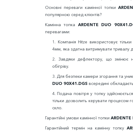
Основні переваги камінної топки
ARDEN
популярною серед клієнтів?
Камінна топка
ARDENTE DUO 90X41.D
перевагами:
1.
Компанія
Hitze
використовує тільки
4мм, яка здатна витримувати тривалу д
2. Завдяки дефлектору, що змінює на
обігріву.
3.
Для безпеки камери згорання та уни
DUO 90X41.DGS
всередині обкладаєт
4. Подача повітря у топку здійснюється
тільки дозволить керувати процесом гор
скло.
Гарантійні умови камінної топки
ARDENTE 
Гарантійний термін на камінну топку
AR