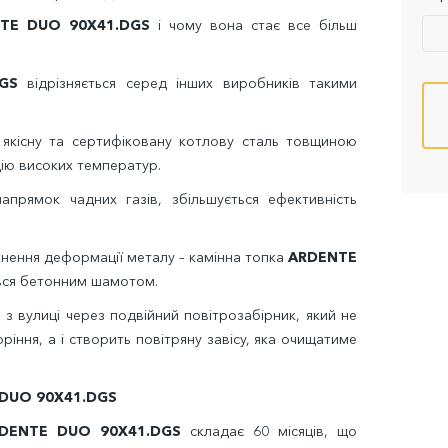
TE DUO 90X41.DGS
і чому вона стає все більш
GS
відрізняється серед інших виробників такими
 якісну та сертифіковану котлову сталь товщиною
ію високих температур.
прямок чадних газів, збільшується ефективність
кнення деформації металу – камінна топка
ARDENTE
ься бетонним шамотом.
 з вулиці через подвійний повітрозабірник, який не
іння, а і створить повітряну завісу, яка очищатиме
DUO 90X41.DGS
DENTE DUO 90X41.DGS
складає 60 місяців, що