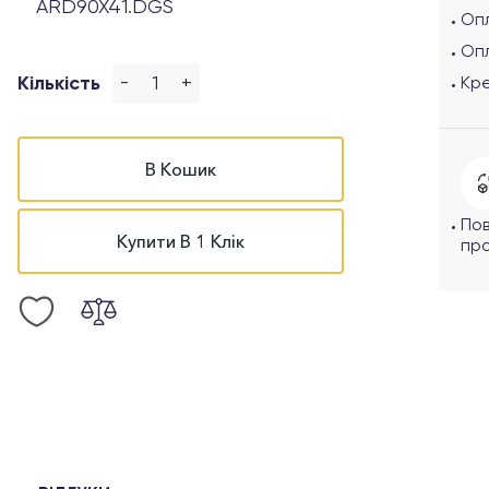
ARD90X41.DGS
Опл
Оп
-
+
Кількість
Кр
В Кошик
По
Купити В 1 Клік
про