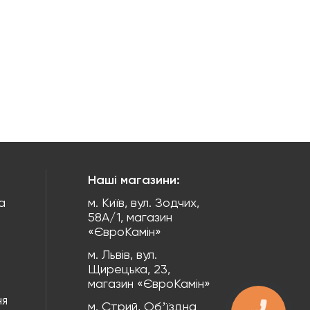
Наші магазини:
а
м. Київ, вул. Зодчих,
58А/1, магазин
«ЄвроКамін»
м. Львів, вул.
Щирецька, 23,
магазин «ЄвроКамін»
ня
м. Стрий, Обʼїздна