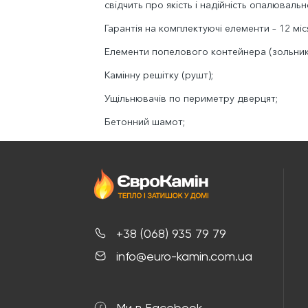
свідчить про якість і надійність опалюваль
Гарантія на комплектуючі елементи – 12 міся
Елементи попелового контейнера (зольник
Камінну решітку (рушт);
Ущільнювачів по периметру дверцят;
Бетонний шамот;
+38 (068) 935 79 79
info@euro-kamin.com.ua