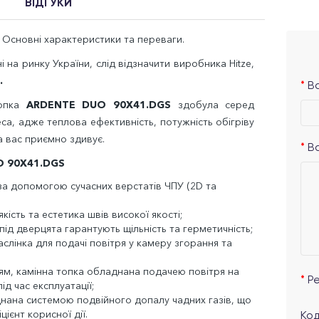
ВІДГУКИ
.
Основні характеристики та переваги.
ні на ринку України, слід відзначити виробника
Hitze
,
.
Ва
топка
ARDENTE DUO 90X41.DGS
здобула серед
деса, адже теплова ефективність, потужність обігріву
на вас приємно здивує.
В
 90X41.DGS
за допомогою сучасних верстатів ЧПУ (2
D
та
якість та естетика швів високої якості;
ід дверцята гарантують щільність та герметичність;
аслінка для подачі повітря у камеру згорання та
м, камінна топка обладнана подачею повітря на
Р
ід час експлуатації;
днана системою подвійного допалу чадних газів, що
ієнт корисної дії.
Код