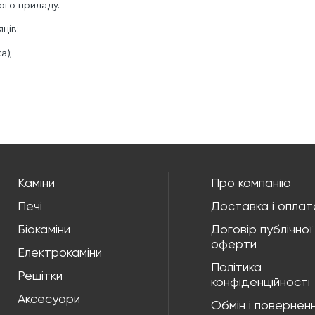
ного приладу.
ців:
а);
Каміни
Про компанію
Печі
Доставка і оплат
Біокаміни
Договір публічної
оферти
Електрокаміни
Політика
Решітки
конфіденційності
Аксесуари
Обмін і повернен