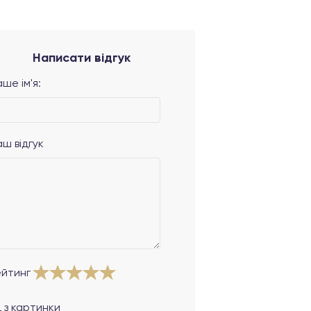
Написати відгук
ше ім'я:
аш відгук
ейтинг
 з картинки