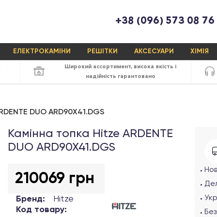
+38 (096) 573 08 76
ЕЛЕКТРОКАМІНИ
РЕШІТКИ
АКСЕСУАРИ
ХІМІЯ
х
Широкий ассортимент,
висока якість
і
надійність
гарантовано
 ARDENTE DUO ARD90X41.DGS
Камінна топка Hitze ARDENTE
DUO ARD90X41.DGS
Но
210069 грн
Дел
Ук
Бренд:
Hitze
Код товару:
Без