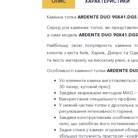
ОПИС
ХАРАКТЕРИСТИКИ
Камінна топка
ARDENTE DUO 90X41.DGS
Серед усіх камінних топок, які представле
а саме модель
ARDENTE DUO 90X41.DGS
Найбільшу свою популярність камінна 
клієнтів з міста Київ, Харків, Дніпро та О
та якість матеріалу на високому рівні, а ці
Особливості камінної топки
ARDENTE DUO
Усі елементи каміна виготовляються 
3
D
лазер, кутовий прес);
Завдяки зварюванні методом
MAG
– 
Використання спеціального профілю п
У нижній частині топки є дросельна з
регулювання інтенсивності горіння;
Завдяки конструктивним особливостя
скло, що запобігає його потемнінню п
Задня стінка у камері згорання обла
збільшує потужність пристрою і коефіц