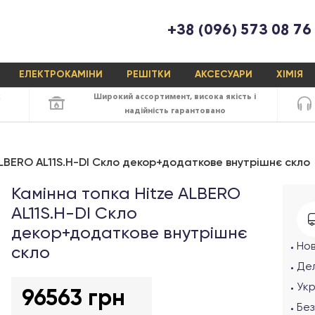
+38 (096) 573 08 76
ЕЛЕКТРОКАМІНИ
РЕШІТКИ
АКСЕСУАРИ
ХІМІЯ
х
Широкий ассортимент,
висока якість
і
надійність
гарантовано
ALBERO AL11S.H-DI Cкло декор+додаткове внутрішнє скло
Камінна топка Hitze ALBERO
AL11S.H-DI Cкло
декор+додаткове внутрішнє
Но
скло
Дел
Ук
96563 грн
Без