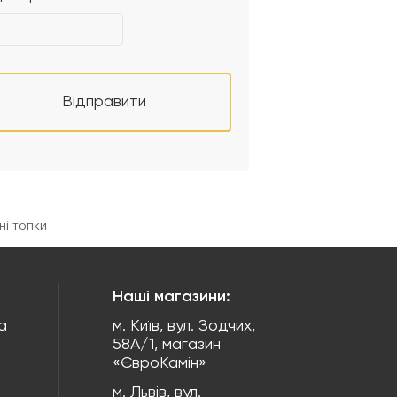
Відправити
ні топки
Наші магазини:
а
м. Київ, вул. Зодчих,
58А/1, магазин
«ЄвроКамін»
м. Львів, вул.