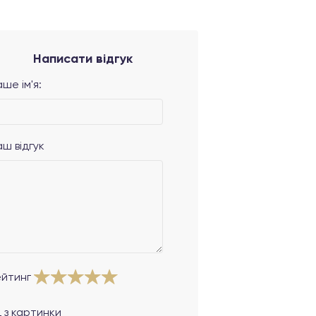
Написати відгук
ше ім'я:
аш відгук
ейтинг
 з картинки