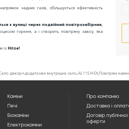
напрямок чадних газів, збільшується ефективність
ться з вулиці через подвійний повітрозабірник
,
цесом горіння, а і створить повітряну завісу, яка
м із
Hitze!
I Cкло декор+додаткове внутрішнє скло
,
AL11S.H-DI
,
Повітряні камін
Каміни
Про компанію
Печі
Доставка і оплат
Біокаміни
Договір публічної
оферти
Електрокаміни