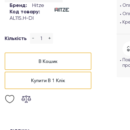
Бренд:
Hitze
Опл
Код товару:
Оп
AL11S.H-DI
Кр
-
+
Кількість
По
В Кошик
про
Купити В 1 Клік