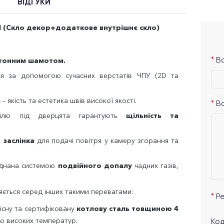
ВІДГУКИ
I (Cкло декор+додаткове внутрішнє скло)
тонним шамотом.
Ва
ся за допомогою сучасних верстатів ЧПУ (2
D
та
G
– якість та естетика швів високої якості.
В
офілю під дверцята гарантують
щільність та
 заслінка
для подачі повітря у камеру згорання та
ладнана системою
подвійного допалу
чадних газів,
яється серед інших такими перевагами:
Р
кісну та сертифіковану
котлову сталь товщиною 4
ію високих температур.
Код