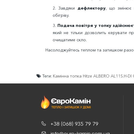
2. Завдяки
дефлектору
, що змінює 
обігріву.
3.
Подача повітря у топку здійснює
який не тільки дозволить керувати про
очищатиме скло.
Насолоджуйтесь теплом та затишком разо
Теги:
Камінна топка Hitze ALBERO AL11S.H-D
+38 (068) 935 79 79
info@euro-kamin.com.ua