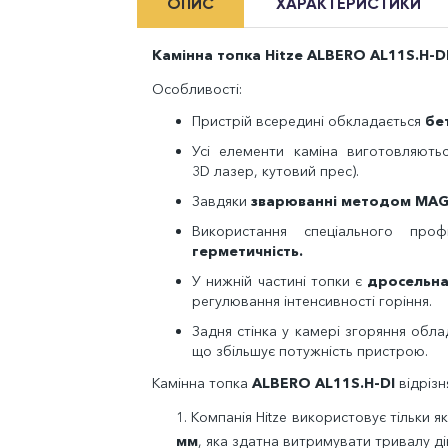
ОПИС
ХАРАКТЕРИСТИКИ
Камінна топка Hitze ALBERO AL11S.H-D
Особливості:
Пристрій всередині обкладається
бе
Усі елементи каміна виготовляють
3
D
лазер, кутовий прес).
Завдяки
зварюванні методом
MA
Використання спеціального пр
герметичність.
У нижній частині топки є
дросельна
регулювання інтенсивності горіння.
Задня стінка у камері згоряння об
що збільшує потужність пристрою.
Камінна топка
ALBERO AL11S.H-DI
відрізн
1.
Компанія
Hitze
використовує тільки я
мм
, яка здатна витримувати тривалу д