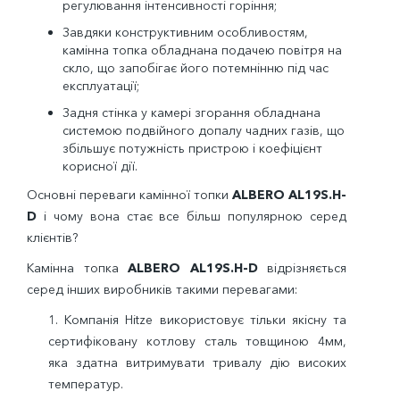
регулювання інтенсивності горіння;
Завдяки конструктивним особливостям,
камінна топка обладнана подачею повітря на
скло, що запобігає його потемнінню під час
експлуатації;
Задня стінка у камері згорання обладнана
системою подвійного допалу чадних газів, що
збільшує потужність пристрою і коефіцієнт
корисної дії.
Основні переваги камінної топки
ALBERO AL19S.H-
D
і чому вона стає все більш популярною серед
клієнтів?
Камінна топка
ALBERO AL19S.H-D
відрізняється
серед інших виробників такими перевагами:
1.
Компанія
Hitze
використовує тільки якісну та
сертифіковану котлову сталь товщиною 4мм,
яка здатна витримувати тривалу дію високих
температур.