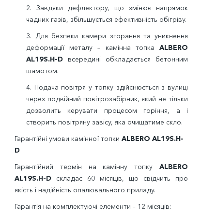
2. Завдяки дефлектору, що змінює напрямок
чадних газів, збільшується ефективність обігріву.
3.
Для безпеки камери згорання та уникнення
деформації металу – камінна топка
ALBERO
AL19S.H-D
всередині обкладається бетонним
шамотом.
4. Подача повітря у топку здійснюється з вулиці
через подвійний повітрозабірник, який не тільки
дозволить керувати процесом горіння, а і
створить повітряну завісу, яка очищатиме скло.
Гарантійні умови камінної топки
ALBERO AL19S.H-
D
Гарантійний термін на камінну топку
ALBERO
AL19S.H-D
складає 60 місяців, що свідчить про
якість і надійність опалювального приладу.
Гарантія на комплектуючі елементи – 12 місяців: