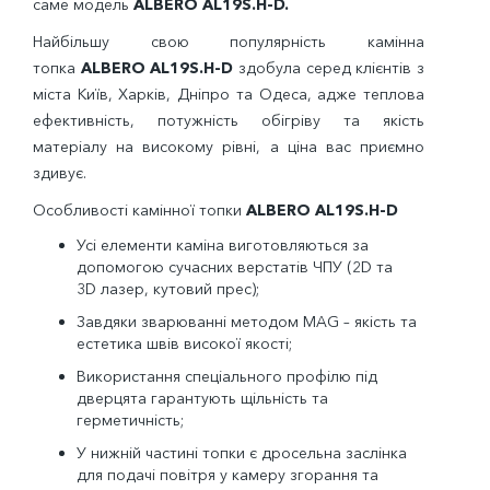
саме модель
ALBERO AL19S.H-D.
Найбільшу свою популярність камінна
топка
ALBERO AL19S.H-D
здобула серед клієнтів з
міста Київ, Харків, Дніпро та Одеса, адже теплова
ефективність, потужність обігріву та якість
матеріалу на високому рівні, а ціна вас приємно
здивує.
Особливості камінної топки
ALBERO AL19S.H-D
Усі елементи каміна виготовляються за
допомогою сучасних верстатів ЧПУ (2
D
та
3
D
лазер, кутовий прес);
Завдяки зварюванні методом
MAG
– якість та
естетика швів високої якості;
Використання спеціального профілю під
дверцята гарантують щільність та
герметичність;
У нижній частині топки є дросельна заслінка
для подачі повітря у камеру згорання та