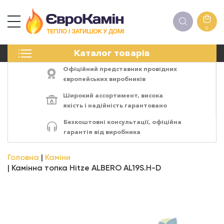
0
КАМІНИ
Каталог товарів
ПЕЧІ
БІОКАМІНИ
Офіційний представник провідних
ЕЛЕКТРОКАМІНИ
європейських виробників
РЕШІТКИ
Широкий ассортимент,
висока
АКСЕСУАРИ
якість
і
надійність
гарантовано
ХІМІЯ
Безкоштовні консультації, офіційна
МОНТАЖ
гарантія від виробника
ЕНЕРГОСИСТЕМИ
Головна
Каміни
Камінна топка Hitze ALBERO AL19S.H-D