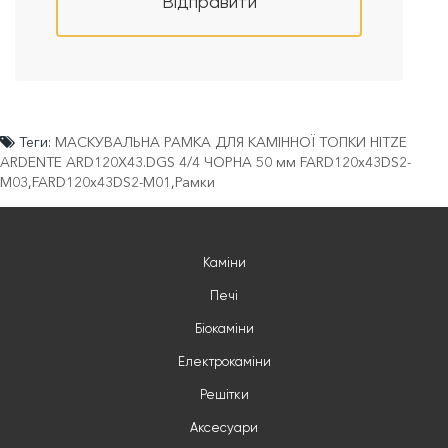
Відправити
Теги:
МАСКУВАЛЬНА РАМКА ДЛЯ КАМІННОЇ ТОПКИ HITZE
ARDENTE ARD120X43.DGS 4/4 ЧОРНА 50 мм FARD120x43DS2-
M03
,
FARD120x43DS2-M01
,
Рамки
Каміни
Печі
Біокаміни
Електрокаміни
Решітки
Аксесуари