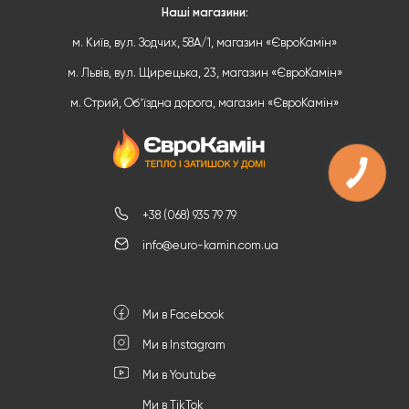
Наші магазини:
м. Київ, вул. Зодчих, 58А/1, магазин «ЄвроКамін»
м. Львів, вул. Щирецька, 23, магазин «ЄвроКамін»
м. Стрий, Обʼїздна дорога, магазин «ЄвроКамін»
+38 (068) 935 79 79
info@euro-kamin.com.ua
Ми в Facebook
Ми в Instagram
Ми в Youtube
Ми в TikTok