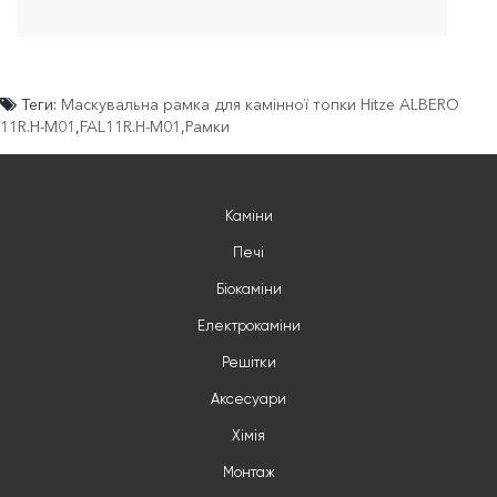
Теги:
Маскувальна рамка для камінної топки Hitze ALBERO
11R.H-М01
,
FAL11R.H-М01
,
Рамки
Каміни
Печі
Біокаміни
Електрокаміни
Решітки
Аксесуари
Хімія
Монтаж