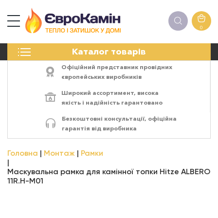
0
КАМІНИ
Каталог товарів
ПЕЧІ
БІОКАМІНИ
Офіційний представник провідних
ЕЛЕКТРОКАМІНИ
європейських виробників
РЕШІТКИ
Широкий ассортимент,
висока
АКСЕСУАРИ
якість
і
надійність
гарантовано
ХІМІЯ
Безкоштовні консультації, офіційна
МОНТАЖ
гарантія від виробника
ЕНЕРГОСИСТЕМИ
Головна
Монтаж
Рамки
Маскувальна рамка для камінної топки Hitze ALBERO
11R.H-М01