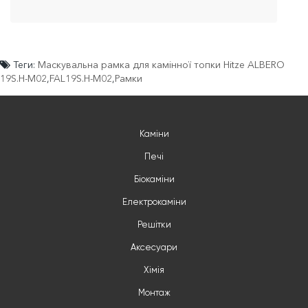
Теги:
Маскувальна рамка для камінної топки Hitze ALBERO
19S.H-М02
,
FAL19S.H-М02
,
Рамки
Каміни
Печі
Біокаміни
Електрокаміни
Решітки
Аксесуари
Хімія
Монтаж