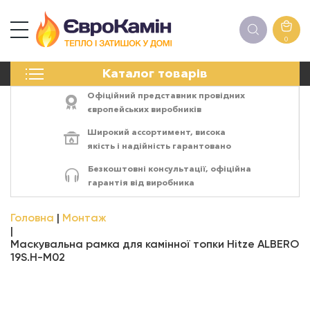
0
КАМІНИ
Каталог товарів
ПЕЧІ
БІОКАМІНИ
Офіційний представник провідних
ЕЛЕКТРОКАМІНИ
європейських виробників
РЕШІТКИ
Широкий ассортимент,
висока
АКСЕСУАРИ
якість
і
надійність
гарантовано
ХІМІЯ
Безкоштовні консультації, офіційна
МОНТАЖ
гарантія від виробника
ЕНЕРГОСИСТЕМИ
Головна
Монтаж
Маскувальна рамка для камінної топки Hitze ALBERO
19S.H-М02