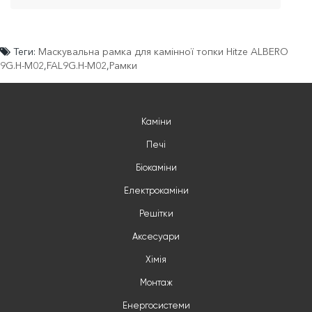
Теги:
Маскувальна рамка для камінної топки Hitze ALBERO
9G.H-M02
,
FAL9G.H-M02
,
Рамки
Каміни
Печі
Біокаміни
Електрокаміни
Решітки
Аксесуари
Хімія
Монтаж
Енергосистеми