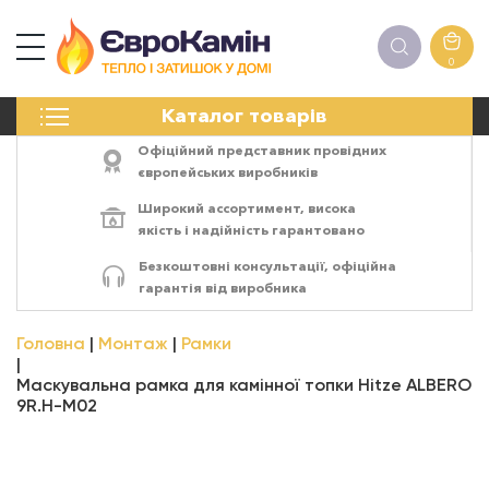
0
КАМІНИ
Каталог товарів
ПЕЧІ
БІОКАМІНИ
Офіційний представник провідних
ЕЛЕКТРОКАМІНИ
європейських виробників
РЕШІТКИ
Широкий ассортимент,
висока
АКСЕСУАРИ
якість
і
надійність
гарантовано
ХІМІЯ
Безкоштовні консультації, офіційна
МОНТАЖ
гарантія від виробника
ЕНЕРГОСИСТЕМИ
Головна
Монтаж
Рамки
Маскувальна рамка для камінної топки Hitze ALBERO
9R.H-М02