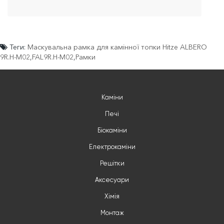
Теги:
Маскувальна рамка для камінної топки Hitze ALBERO
9R.H-М02
,
FAL9R.H-М02
,
Рамки
Каміни
Печі
Біокаміни
Електрокаміни
Решітки
Аксесуари
Хімія
Монтаж