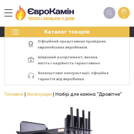
0
КАМІНИ
Каталог товарів
ПЕЧІ
БІОКАМІНИ
Офіційний представник провідних
ЕЛЕКТРОКАМІНИ
європейських виробників
РЕШІТКИ
Широкий ассортимент,
висока
АКСЕСУАРИ
якість
і
надійність
гарантовано
ХІМІЯ
Безкоштовні консультації, офіційна
МОНТАЖ
гарантія від виробника
ЕНЕРГОСИСТЕМИ
Головна
Аксесуари
Набір для каміна "Дровітня"