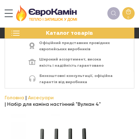
0
КАМІНИ
Каталог товарів
ПЕЧІ
БІОКАМІНИ
Офіційний представник провідних
ЕЛЕКТРОКАМІНИ
європейських виробників
РЕШІТКИ
Широкий ассортимент,
висока
АКСЕСУАРИ
якість
і
надійність
гарантовано
ХІМІЯ
Безкоштовні консультації, офіційна
МОНТАЖ
гарантія від виробника
ЕНЕРГОСИСТЕМИ
Головна
Аксесуари
Набір для каміна настінний "Вулкан 4"