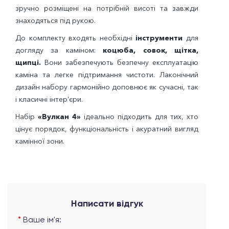
зручно розміщені на потрібній висоті та завжди
знаходяться під рукою.
До комплекту входять необхідні
інструменти
для
догляду за каміном:
коцюба, совок, щітка,
щипці.
Вони забезпечують безпечну експлуатацію
каміна та легке підтримання чистоти. Лаконічний
дизайн набору гармонійно доповнює як сучасні, так
і класичні інтер’єри.
Набір
«Вулкан 4»
ідеально підходить для тих, хто
цінує порядок, функціональність і акуратний вигляд
камінної зони.
Написати відгук
Ваше ім'я: