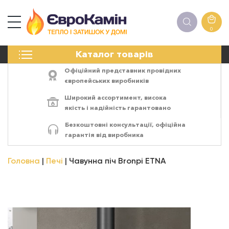
0
КАМІНИ
Каталог товарів
ПЕЧІ
БІОКАМІНИ
Офіційний представник провідних
ЕЛЕКТРОКАМІНИ
європейських виробників
РЕШІТКИ
Широкий ассортимент,
висока
АКСЕСУАРИ
якість
і
надійність
гарантовано
ХІМІЯ
Безкоштовні консультації, офіційна
МОНТАЖ
гарантія від виробника
ЕНЕРГОСИСТЕМИ
Головна
Печі
Чавунна піч Bronpi ETNA