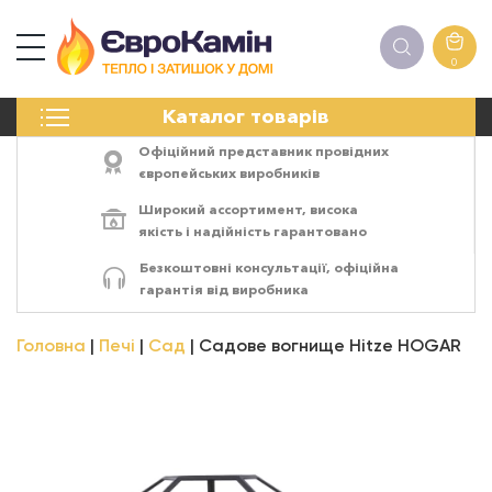
0
КАМІНИ
Каталог товарів
ПЕЧІ
БІОКАМІНИ
Офіційний представник провідних
ЕЛЕКТРОКАМІНИ
європейських виробників
РЕШІТКИ
Широкий ассортимент,
висока
АКСЕСУАРИ
якість
і
надійність
гарантовано
ХІМІЯ
Безкоштовні консультації, офіційна
МОНТАЖ
гарантія від виробника
ЕНЕРГОСИСТЕМИ
Головна
Печі
Сад
Садове вогнище Hitze HOGAR