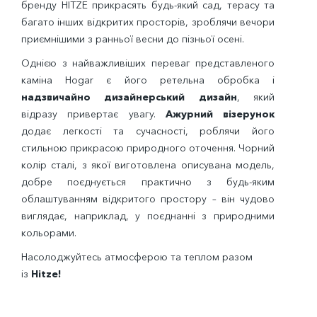
бренду HITZE прикрасять будь-який сад, терасу та
багато інших відкритих просторів, зроблячи вечори
приємнішими з ранньої весни до пізньої осені.
Однією з найважливіших переваг представленого
каміна Hogar є його ретельна обробка і
надзвичайно дизайнерський дизайн
, який
відразу привертає увагу.
Ажурний візерунок
додає легкості та сучасності, роблячи його
стильною прикрасою природного оточення. Чорний
колір сталі, з якої виготовлена ​​описувана модель,
добре поєднується практично з будь-яким
облаштуванням відкритого простору – він чудово
виглядає, наприклад, у поєднанні з природними
кольорами.
Насолоджуйтесь атмосферою та теплом разом
із
Hitze!