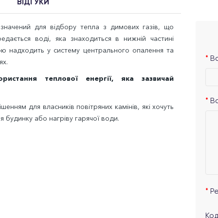
ВІДГУКИ
значений для відбору тепла з димових газів, що
едається воді, яка знаходиться в нижній частині
дою надходить у систему центрального опалення та
Ва
ях.
ористання теплової енергії, яка зазвичай
В
шенням для власників повітряних камінів, які хочуть
 будинку або нагріву гарячої води.
Р
Код