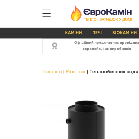
КАМІНИ
ПЕЧІ
БІОКАМІНИ
Офіційний представник провідни
європейських виробників
Головна
Монтаж
Теплообмінник водян