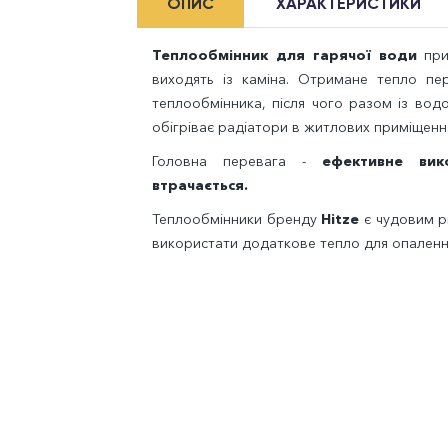
ОПИС
ХАРАКТЕРИСТИКИ
Теплообмінник для гарячої води
при
виходять із каміна. Отримане тепло пер
теплообмінника, після чого разом із во
обігріває радіатори в житлових приміщенн
Головна перевага -
ефективне вик
втрачається.
Теплообмінники бренду
Hitze
є чудовим рі
використати додаткове тепло для опалення