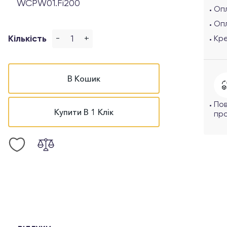
WCPW01.Fi200
Опл
Оп
-
+
Кількість
Кр
В Кошик
По
Купити В 1 Клік
про