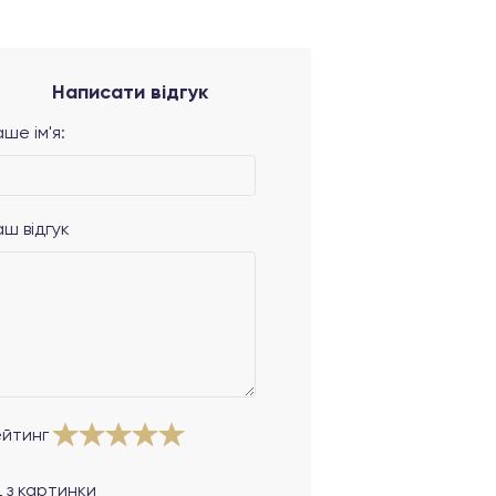
Написати відгук
ше ім'я:
аш відгук
ейтинг
 з картинки