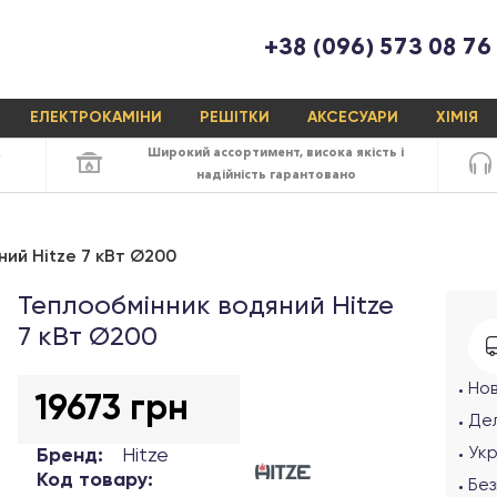
+38 (096) 573 08 76
ЕЛЕКТРОКАМІНИ
РЕШІТКИ
АКСЕСУАРИ
ХІМІЯ
х
Широкий ассортимент,
висока якість
і
надійність
гарантовано
ий Нitze 7 кВт Ø200
Теплообмінник водяний Нitze
7 кВт Ø200
Но
19673 грн
Дел
Ук
Бренд:
Hitze
Код товару:
Без