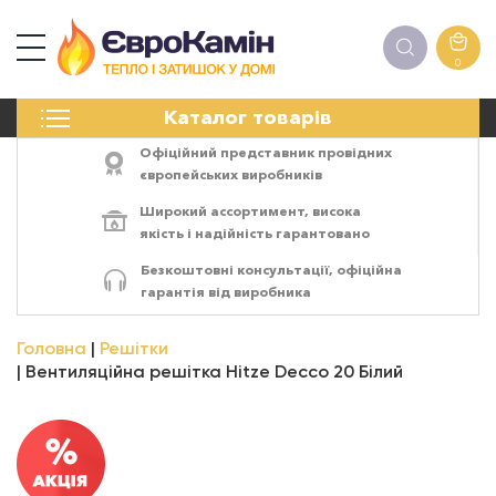
0
КАМІНИ
Каталог товарів
ПЕЧІ
БІОКАМІНИ
Офіційний представник провідних
ЕЛЕКТРОКАМІНИ
європейських виробників
РЕШІТКИ
Широкий ассортимент,
висока
АКСЕСУАРИ
якість
і
надійність
гарантовано
ХІМІЯ
Безкоштовні консультації, офіційна
МОНТАЖ
гарантія від виробника
ЕНЕРГОСИСТЕМИ
Головна
Решітки
Вентиляційна решітка Hitze Decco 20 Білий