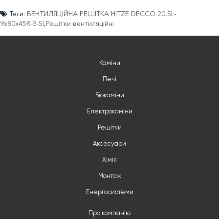
Теги:
ВЕНТИЛЯЦІЙНА РЕШІТКА HITZE DECCO 20
,
SL-
9x80x45R-B-SI
,
Решітки вентиляційні
Каміни
Печі
Біокаміни
Електрокаміни
Решітки
Аксесуари
Хімія
Монтаж
Енергосистеми
Про компанію