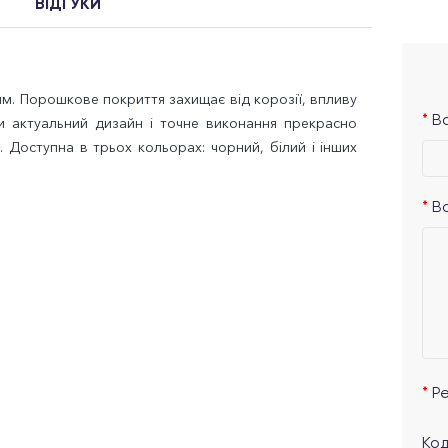
ВІДГУКИ
мм. Порошкове покриття захищає від корозії, впливу
Ва
ди актуальний дизайн і точне виконання прекрасно
р. Доступна в трьох кольорах: чорний, білий і інших
В
Р
Код