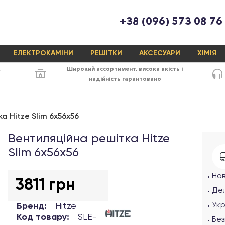
+38 (096) 573 08 76
ЕЛЕКТРОКАМІНИ
РЕШІТКИ
АКСЕСУАРИ
ХІМІЯ
х
Широкий ассортимент,
висока якість
і
надійність
гарантовано
а Hitze Slim 6х56х56
Вентиляційна решітка Hitze
Slim 6х56х56
Но
3811 грн
Дел
Ук
Бренд:
Hitze
Код товару:
SLE-
Без