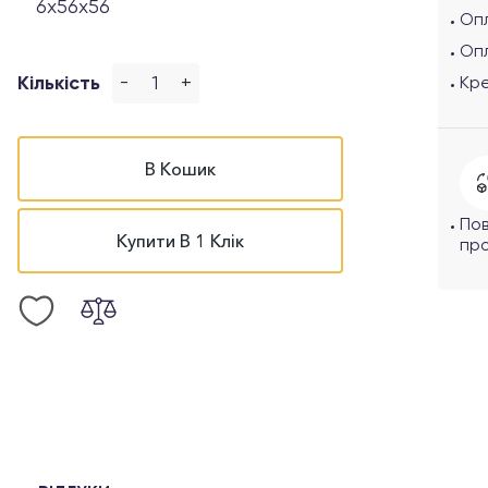
6x56x56
Опл
Оп
-
+
Кількість
Кр
В Кошик
По
Купити В 1 Клік
про