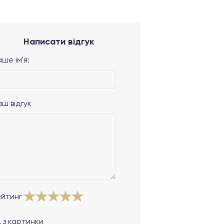
Написати відгук
ше ім'я:
аш відгук
ейтинг
 з картинки