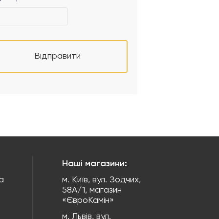
Відправити
Наші магазини:
а
м. Київ, вул. Зодчих,
58А/1, магазин
«ЄвроКамін»
м. Львів, вул.