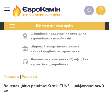
0
КАМІНИ
Каталог товарів
ПЕЧІ
БІОКАМІНИ
Офіційний представник провідних
ЕЛЕКТРОКАМІНИ
європейських виробників
РЕШІТКИ
Широкий ассортимент,
висока
АКСЕСУАРИ
якість
і
надійність
гарантовано
ХІМІЯ
Безкоштовні консультації, офіційна
МОНТАЖ
гарантія від виробника
ЕНЕРГОСИСТЕМИ
Головна
Решітки
Вентиляційна решітка Kratki TUNEL шліфована 6x40
см