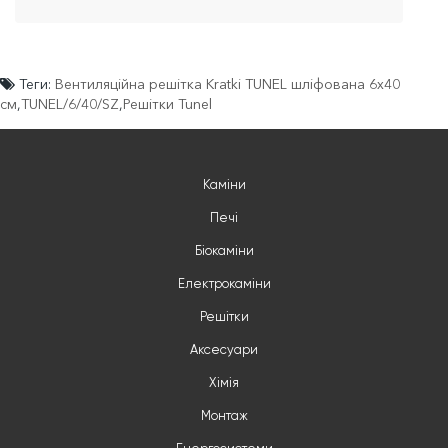
Теги:
Вентиляційна решітка Kratki TUNEL шліфована 6x40
см
,
TUNEL/6/40/SZ
,
Решітки Tunel
Каміни
Печі
Біокаміни
Електрокаміни
Решітки
Аксесуари
Хімія
Монтаж