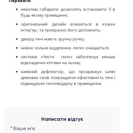
Переваги:
невеликі габарити дозволять встановити її в
будь-якому приміщенні;
оригінальний дизайн впишеться в кожен
інтер'єр, та прекрасно його доповнить;
дверці печі мають зручну ручку;
нижнє зольне відділення, легко очищається
система «Чисте скло» забезпечує менше
відкладення кіптяви на ньому;
наявний дефлектор, що продовжує шлях
димових газів покращуючи ефективність печі і
підвищуючи тепловіддачу в приміщення.
Написати відгук
Ваше ім'я: