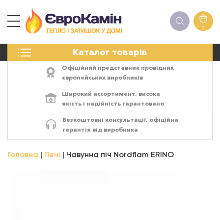
0
КАМІНИ
Каталог товарів
ПЕЧІ
БІОКАМІНИ
Офіційний представник провідних
ЕЛЕКТРОКАМІНИ
європейських виробників
РЕШІТКИ
Широкий ассортимент,
висока
АКСЕСУАРИ
якість
і
надійність
гарантовано
ХІМІЯ
Безкоштовні консультації, офіційна
МОНТАЖ
гарантія від виробника
ЕНЕРГОСИСТЕМИ
Головна
Печі
Чавунна піч Nordflam ERINO