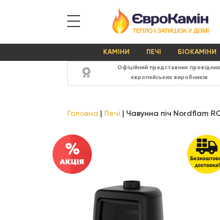
КАМІНИ
ПЕЧІ
БІОКАМІНИ
Офіційний представник провідни
європейських виробників
Головна
Печі
Чавунна піч Nordflam 