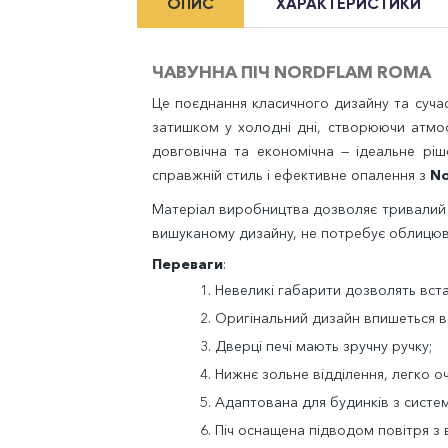
ОПИС
ХАРАКТЕРИСТИКИ
ЧАВУННА ПІЧ NORDFLAM ROMA
Це поєднання класичного дизайну та сучас
затишком у холодні дні, створюючи атмо
довговічна та економічна — ідеальне ріше
справжній стиль і ефективне опалення з
No
Матеріал виробництва дозволяє тривалий ч
вишуканому дизайну, не потребує облицюв
Переваги
:
1. Невеликі габарити дозволять вста
2.
О
ригінальний дизайн впишеться в
3.
Д
верці печі мають зручну ручку;
4.
Н
ижнє зольне відділення, легко о
5. Адаптована для будинків з систе
6. Піч оснащена підводом повітря з в