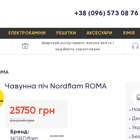
+38 (096) 573 08 76
ЕЛЕКТРОКАМІНИ
РЕШІТКИ
АКСЕСУАРИ
ХІМІЯ
х
Широкий ассортимент,
висока якість
і
надійність
гарантовано
ROMA
Чавунна піч Nordflam ROMA
25750 грн
Но
Дел
34248 грн
Ук
Бренд:
Без
NORDflam