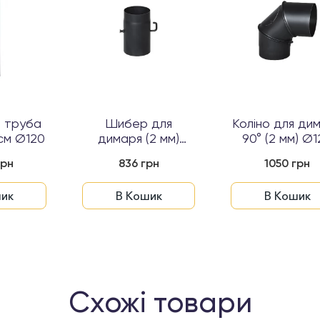
а труба
Шибер для
Коліно для ди
 см Ø120
димаря (2 мм)
90° (2 мм) Ø
Ø120 з гачком ...
грн
836 грн
1050 грн
ик
В Кошик
В Кошик
Схожі товари