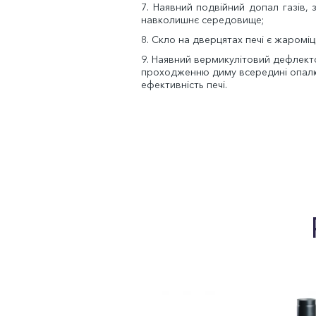
7. Наявний подвійний допал газів, 
навколишнє середовище;
8. Скло на дверцятах печі є жаромі
9. Наявний вермикулітовий дефлект
проходженню диму всередині опалю
ефективність печі.