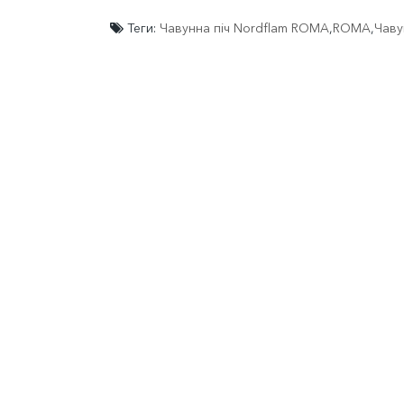
Теги:
Чавунна піч Nordflam ROMA
,
ROMA
,
Чаву