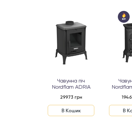
авунна піч
Чавунна піч
Чавун
flam ANCONA
Nordflam ADRIA
Nordfl
37080 грн
29973 грн
1946
В Кошик
В Кошик
В К