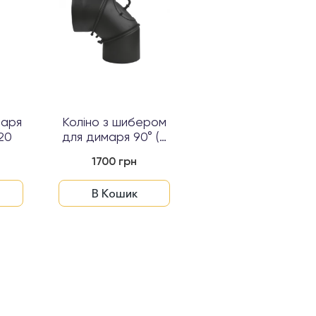
маря
Коліно з шибером
Сталева піч
120
для димаря 90° (2
Nordflam RAGUSA
мм) Ø120...
1700 грн
50213 грн
В Кошик
В Кошик