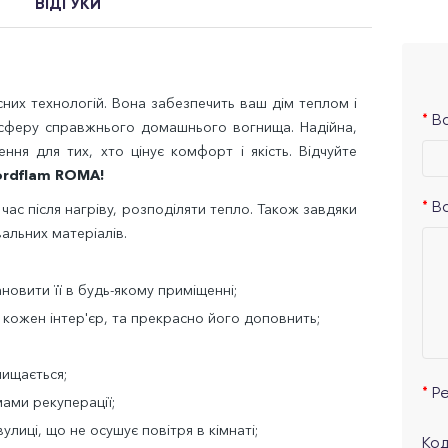
ВІДГУКИ
них технологій. Вона забезпечить ваш дім теплом і
Ва
сферу справжнього домашнього вогнища. Надійна,
ння для тих, хто цінує комфорт і якість. Відчуйте
rdflam ROMA!
ас після нагріву, розподіляти тепло. Також завдяки
В
альних матеріалів.
новити її в будь-якому приміщенні;
 кожен інтер'єр, та прекрасно його доповнить;
чищається;
Р
мами рекуперації;
улиці, що не осушує повітря в кімнаті;
Код