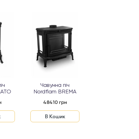
іч
Чавунна піч
Чавунна піч
LATO
Nordflam BREMA
Nordflam ERIN
н
48410 грн
25441 грн
к
В Кошик
В Кошик