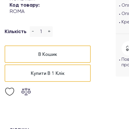
Код товару:
Опл
ROMA
Оп
Кр
-
+
Кількість
В Кошик
По
про
Купити В 1 Клік