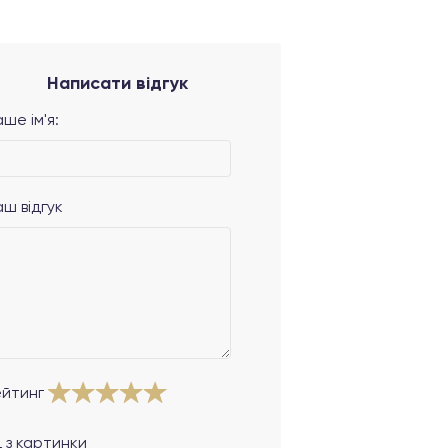
Написати відгук
ше ім'я:
аш відгук
ейтинг
 з картинки