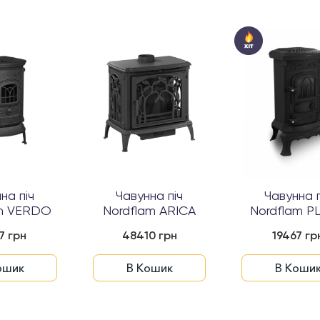
на піч
Чавунна піч
Чавунна п
am VERDO
Nordflam ARICA
Nordflam P
7 грн
48410 грн
19467 гр
ошик
В Кошик
В Коши