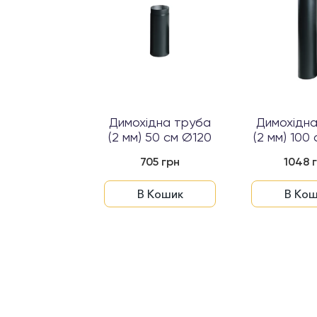
тта Ø120
Димохідна труба
Димохідн
(2 мм) 50 см Ø120
(2 мм) 100
53 грн
705 грн
1048 
 Кошик
В Кошик
В Кош