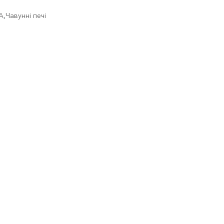
A
,
Чавунні печі