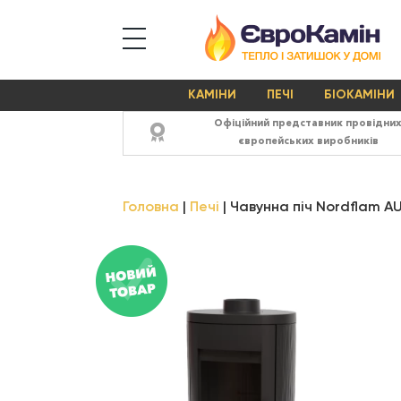
КАМІНИ
ПЕЧІ
БІОКАМІНИ
Офіційний представник провідни
європейських виробників
Головна
Печі
Чавунна піч Nordflam 