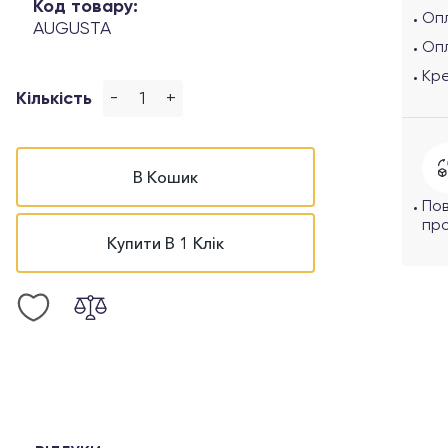
Код товару:
Опл
AUGUSTA
Оп
Кр
-
+
Кількість
В Кошик
По
про
Купити В 1 Клік