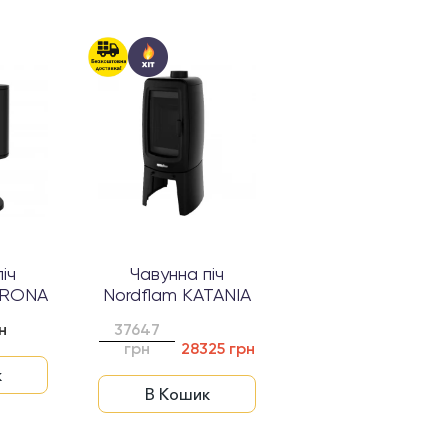
іч
Чавунна піч
ERONA
Nordflam KATANIA
н
37647
грн
28325 грн
к
В Кошик