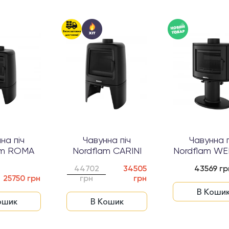
на піч
Чавунна піч
Чавунна п
am ROMA
Nordflam CARINI
Nordflam W
44702
34505
43569 гр
25750 грн
грн
грн
В Коши
ошик
В Кошик