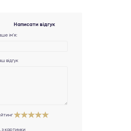
Написати відгук
ше ім'я:
аш відгук
ейтинг
 з картинки