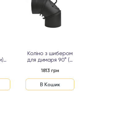
я
Коліно з шибером
Димохідна труба
м)
для димаря 90° (2
DARCO (2 мм) 50
...
мм) Ø150...
см Ø150...
1813 грн
1133 грн
В Кошик
В Кошик