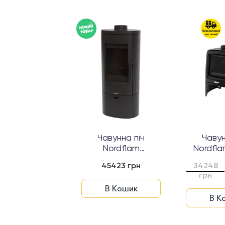
авунна піч
Чавунна піч
Чавун
dflam SORA
Nordflam
Nordfl
PALERMO
31312 грн
45423 грн
34248
грн
В Кошик
В Кошик
В К