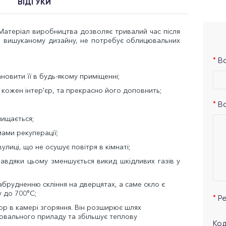
ВІДГУКИ
 Матеріал виробництва дозволяє тривалий час після
ки вишуканому дизайну, не потребує облицювальних
Ва
новити її в будь-якому приміщенні;
 кожен інтер'єр, та прекрасно його доповнить;
В
чищається;
мами рекуперації;
улиці, що не осушує повітря в кімнаті;
завдяки цьому зменшується викид шкідливих газів у
забрудненню скління на дверцятах, а саме скло є
 до 700°C;
Р
ор в камері згоряння. Він розширює шлях
вального приладу та збільшує теплову
Код