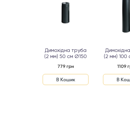
тта Ø150
Димохідна труба
Димохідн
(2 мм) 50 см Ø150
(2 мм) 100
72 грн
779 грн
1109 
 Кошик
В Кошик
В Кош