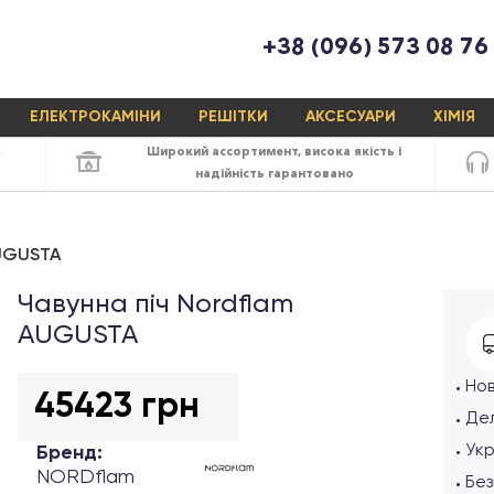
+38 (096) 573 08 76
ЕЛЕКТРОКАМІНИ
РЕШІТКИ
АКСЕСУАРИ
ХІМІЯ
х
Широкий ассортимент,
висока якість
і
надійність
гарантовано
AUGUSTA
Чавунна піч Nordflam
AUGUSTA
Но
45423 грн
Дел
Ук
Бренд:
NORDflam
Без