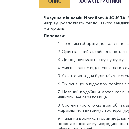
ОПИС
ХАРАКТЕРИСТИКИ
Чавунна піч-камін Nordflam AUGUSTA
.
нагріву, розподіляти тепло. Також завдя
матеріалів.
Переваги
:
1. Невеликі габарити дозволять вста
2.
О
ригінальний дизайн впишеться в
3.
Д
верці печі мають зручну ручку;
4.
Н
ижнє зольне відділення, легко о
5. Адаптована для будинків з систе
6. Піч оснащена підводом повітря з в
7. Наявний подвійний допал газів, 
навколишнє середовище;
8. Система чистого скла запобігає 
жароміцним і витримує температуру
9. Наявний вермикулітовий дефлект
проходженню диму всередині опалю
ефективність печі.