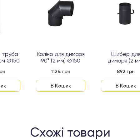
а труба
Коліно для димаря
Шибер дл
 см Ø150
90° (2 мм) Ø150
димаря (2 м
Ø150 з гачком 
грн
1124 грн
892 грн
ик
В Кошик
В Кошик
Схожі товари