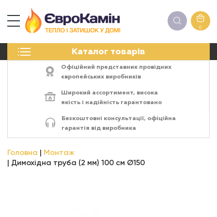
0
КАМІНИ
Каталог товарів
ПЕЧІ
БІОКАМІНИ
Офіційний представник провідних
ЕЛЕКТРОКАМІНИ
європейських виробників
РЕШІТКИ
Широкий ассортимент,
висока
АКСЕСУАРИ
якість
і
надійність
гарантовано
ХІМІЯ
Безкоштовні консультації, офіційна
МОНТАЖ
гарантія від виробника
ЕНЕРГОСИСТЕМИ
Головна
Монтаж
Димохідна труба (2 мм) 100 см Ø150