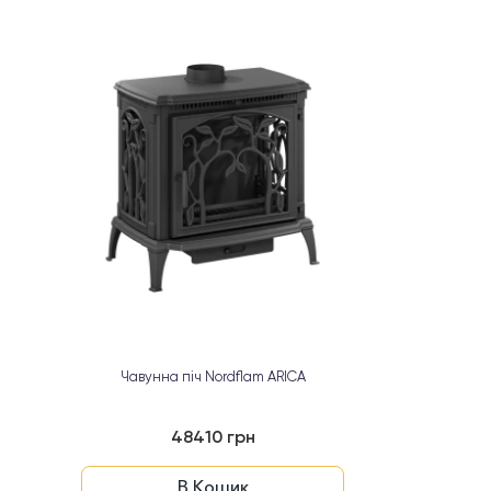
Чавунна піч Nordflam ARICA
Чавунна 
48410 грн
В Кошик