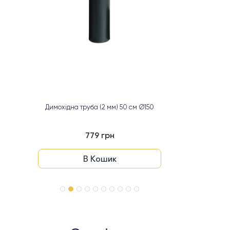
Димохідна труба (2 мм) 50 см Ø150
Димохідна т
779 грн
В Кошик