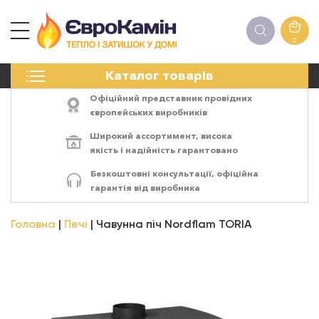
0
КАМІНИ
Каталог товарів
ПЕЧІ
БІОКАМІНИ
Офіційний представник провідних
ЕЛЕКТРОКАМІНИ
європейських виробників
РЕШІТКИ
Широкий ассортимент,
висока
АКСЕСУАРИ
якість
і
надійність
гарантовано
ХІМІЯ
Безкоштовні консультації, офіційна
МОНТАЖ
гарантія від виробника
ЕНЕРГОСИСТЕМИ
Головна
Печі
Чавунна піч Nordflam TORIA