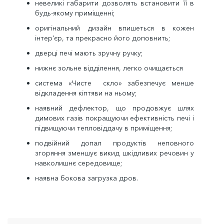
невеликі габарити дозволять встановити її в
будь-якому приміщенні;
оригінальний дизайн впишеться в кожен
інтер'єр, та прекрасно його доповнить;
дверці печі мають зручну ручку;
нижнє зольне відділення, легко очищається
система «Чисте скло» забезпечує менше
відкладення кіптяви на ньому;
наявний дефлектор, що продовжує шлях
димових газів покращуючи ефективність печі і
підвищуючи тепловіддачу в приміщення;
подвійний допал продуктів неповного
згоряння зменшує викид шкідливих речовин у
навколишнє середовище;
наявна бокова загрузка дров.