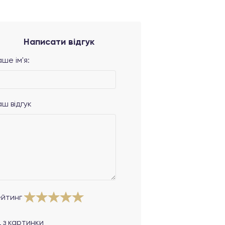
Написати відгук
ше ім'я:
аш відгук
ейтинг
 з картинки