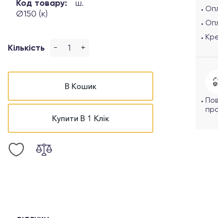
Код товару:
ш.
Опл
Ø150 (к)
Оп
Кр
-
+
Кількість
В Кошик
По
про
Купити В 1 Клік