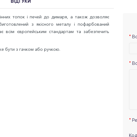
ВІДГУКИ
нних топок і печей до димаря, а також дозволяє
 Виготовлений з якісного металу і пофарбований
є всім європейським стандартам та забезпечить
Ва
е бути з гачком або ручкою.
В
Р
Код