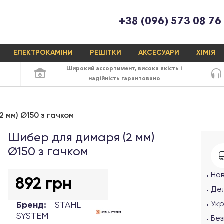
+38 (096) 573 08 76
ЕЛЕКТРОКАМІНИ
РЕШІТКИ
АКСЕСУАРИ
ХІМІЯ
х
Широкий ассортимент,
висока якість
і
надійність
гарантовано
 мм) Ø150 з гачком
Шибер для димаря (2 мм)
Ø150 з гачком
Но
892 грн
Дел
Ук
Бренд:
STAHL
SYSTEM
Без