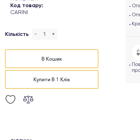
Код товару:
Опл
CARINI
Оп
Кр
-
+
Кількість
В Кошик
По
про
Купити В 1 Клік