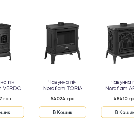
на піч
Чавунна піч
Чавунна п
am VERDO
Nordflam TORIA
Nordflam A
7 грн
54024 грн
48410 гр
ошик
В Кошик
В Коши