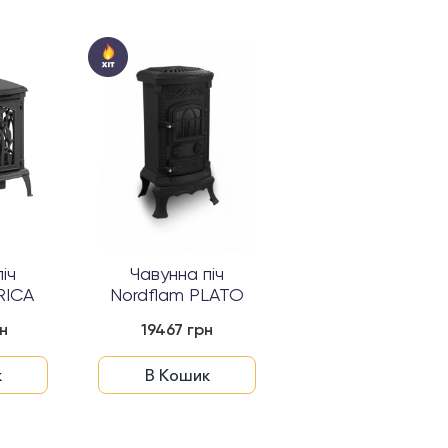
іч
Чавунна піч
Чавунна піч
RICA
Nordflam PLATO
Nordflam BREN
н
19467 грн
42488 грн
к
В Кошик
В Кошик