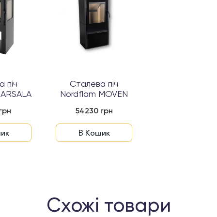
 піч
Сталева піч
MARSALA
Nordflam MOVEN
грн
54230 грн
ик
В Кошик
Схожі товари