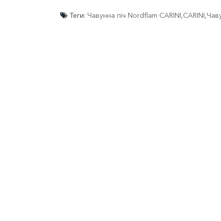
Теги:
Чавунна піч Nordflam CARINI
,
CARINI
,
Чаву