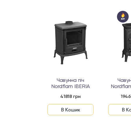
авунна піч
Чавунна піч
Чавун
rdflam ASTI
Nordflam IBERIA
Nordfl
41921 грн
41818 грн
1946
В Кошик
В Кошик
В К