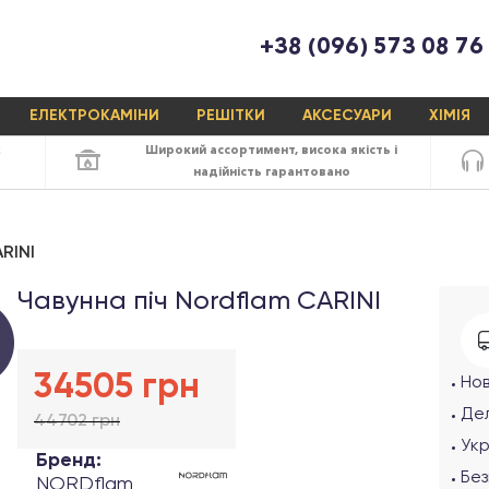
+38 (096) 573 08 76
ЕЛЕКТРОКАМІНИ
РЕШІТКИ
АКСЕСУАРИ
ХІМІЯ
х
Широкий ассортимент,
висока якість
і
надійність
гарантовано
RINI
Чавунна піч Nordflam CARINI
34505 грн
Но
Дел
44702 грн
Ук
Бренд:
Без
NORDflam