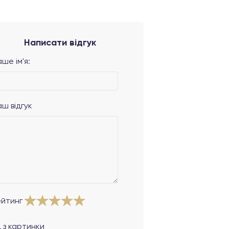
Написати відгук
ше ім'я:
аш відгук
ейтинг
 з картинки