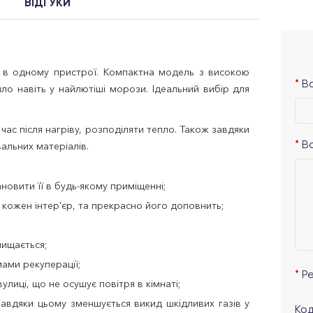
ВІДГУКИ
сть в одному пристрої. Компактна модель з високою
Ва
ло навіть у найлютіші морози. Ідеальний вибір для
ас після нагріву, розподіляти тепло. Також завдяки
альних матеріалів.
В
новити її в будь-якому приміщенні;
 кожен інтер'єр, та прекрасно його доповнить;
чищається;
мами рекуперації;
Р
улиці, що не осушує повітря в кімнаті;
завдяки цьому зменшується викид шкідливих газів у
Код