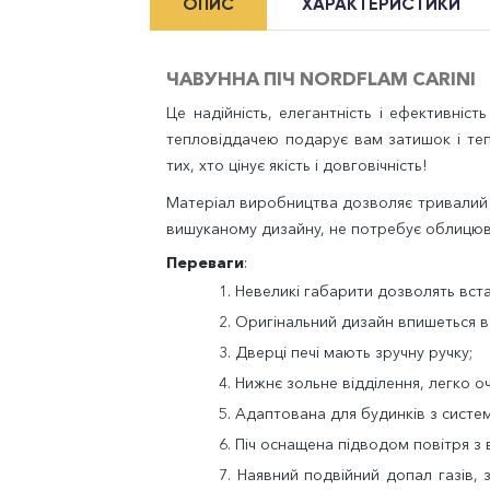
ОПИС
ХАРАКТЕРИСТИКИ
ЧАВУННА ПІЧ NORDFLAM CARINI
Це надійність, елегантність і ефективні
тепловіддачею подарує вам затишок і теп
тих, хто цінує якість і довговічність!
Матеріал виробництва дозволяє тривалий ч
вишуканому дизайну, не потребує облицюв
Переваги
:
1. Невеликі габарити дозволять вста
2.
О
ригінальний дизайн впишеться в
3.
Д
верці печі мають зручну ручку;
4.
Н
ижнє зольне відділення, легко о
5. Адаптована для будинків з систе
6. Піч оснащена підводом повітря з в
7. Наявний подвійний допал газів, 