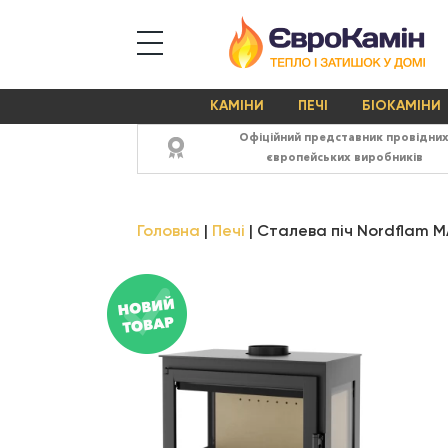
КАМІНИ
ПЕЧІ
БІОКАМІНИ
Офіційний представник провідни
європейських виробників
Головна
Печі
Сталева піч Nordflam 