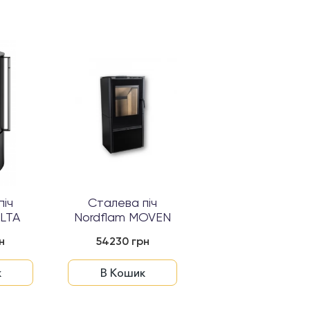
піч
Сталева піч
ALTA
Nordflam MOVEN
н
54230 грн
к
В Кошик