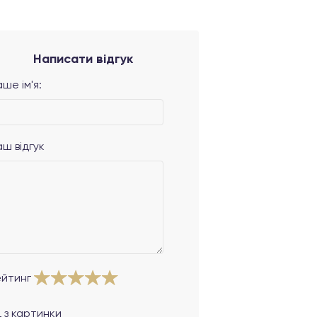
Написати відгук
ше ім'я:
аш відгук
ейтинг
 з картинки