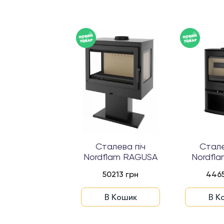
Сталева піч
Стале
Nordflam RAGUSA
Nordfl
50213 грн
4465
В Кошик
В К