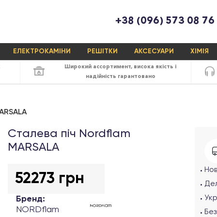
+38 (096) 573 08 76
ЕЛЕКТРОКАМІНИ
РЕШІТКИ
АКСЕСУАРИ
ХІМІЯ
х
Широкий ассортимент,
висока якість
і
надійність
гарантовано
MARSALA
Сталева піч Nordflam
MARSALA
Но
52273 грн
Дел
Ук
Бренд:
NORDflam
Без