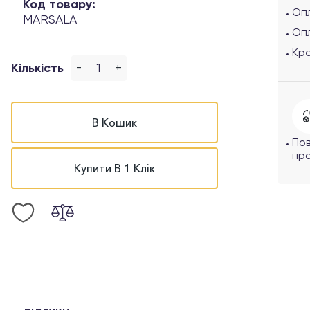
Код товару:
Опл
MARSALA
Оп
Кр
-
+
Кількість
В Кошик
По
про
Купити В 1 Клік