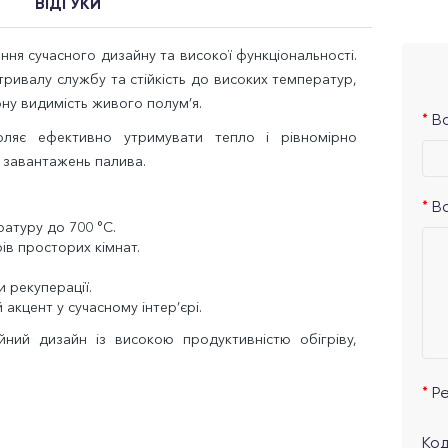
ВІДГУКИ
ння сучасного дизайну та високої функціональності.
тривалу службу та стійкість до високих температур,
ну видимість живого полум’я.
Ва
ляє ефективно утримувати тепло і рівномірно
 завантажень палива.
В
атуру до 700 °C.
ів просторих кімнат.
 рекуперації.
акцент у сучасному інтер’єрі.
йний дизайн із високою продуктивністю обігріву,
Р
Код