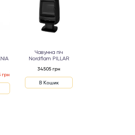
ч
Чавунна піч
Чавунна піч
ANIA
Nordflam PILLAR
Nordflam KIRUNA
34505 грн
44239 грн
 грн
В Кошик
В Кошик