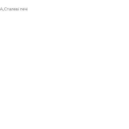
LA
,
Сталеві печі