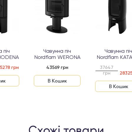
 піч
Чавунна піч
Чавунна пі
 MODENA
Nordflam WERONA
Nordflam KAT
5278 грн
43569 грн
37647
грн
28325
ик
В Кошик
В Кошик
Схожі товари