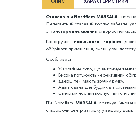
ОПИС
ХАРАКТЕРИСТИКИ
Сталева піч Nordflam MARSALA
- поєдна
Її елегантний сталевий корпус забезпечує 
а
тристороннє скління
створює неймовір
Конструкція
повільного горіння
дозво
обігрівати приміщення, зменшуючи частоту
Особливості:
Жароміцне скло, що витримує темпер
Висока потужність - ефективний обігр
Д
верці печі мають зручну ручку.
Адаптована для будинків з системами
Стильний чорний корпус - витончений 
Піч Nordflam
MARSALA
поєднує інноваці
створюючи центр затишку у вашому домі.